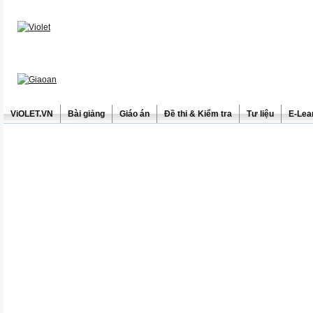
ViOLET.VN
Bài giảng
Giáo án
Đề thi & Kiểm tra
Tư liệu
E-Lea