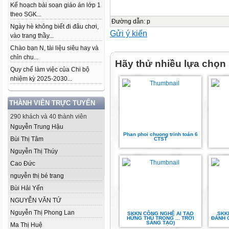
Kế hoạch bài soạn giáo án lớp 1
theo SGK...
Đường dẫn
:
p
Ngày hè không biết đi đâu chơi,
Gửi ý kiến
vào trang thầy...
Chào bạn N, tài liệu siêu hay và
chỉn chu...
Hãy thử nhiều lựa chọn
Quy chế làm việc của Chi bộ
nhiệm kỳ 2025-2030...
THÀNH VIÊN TRỰC TUYẾN
290 khách và 40 thành viên
Nguyễn Trung Hậu
Phan phoi chuong trinh toán 6
Bùi Thị Tâm
CTST
Nguyễn Thị Thúy
Cao Đức
nguyễn thị bé trang
Bùi Hải Yến
NGUYỄN VĂN TỨ
Nguyễn Thị Phong Lan
SKKN CÔNG NGHỆ AI TẠO
SKK
HỨNG THÚ TRONG ... TRỜI
ĐÁNH G
SÁNG TẠO)
Ma Thị Huệ