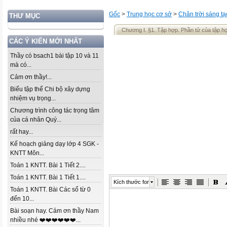
Gốc
>
Trung học cơ sở
>
Chân trời sáng tạ
THƯ MỤC
Chương I. §1. Tập hợp. Phần tử của tập h
CÁC Ý KIẾN MỚI NHẤT
Thầy có bsach1 bài tập 10 và 11
mà có...
Cảm ơn thầy!...
Biểu tập thể Chi bộ xây dựng
nhiệm vụ trọng...
Chương trình công tác trọng tâm
của cá nhân Quý...
rất hay...
Kế hoạch giảng dạy lớp 4 SGK -
KNTT Môn...
Toán 1 KNTT. Bài 1 Tiết 2....
Toán 1 KNTT. Bài 1 Tiết 1....
Kích thước font
Toán 1 KNTT. Bài Các số từ 0
đến 10...
Bài soạn hay. Cảm ơn thầy Nam
nhiều nhé ❤️❤️❤️❤️❤️❤️...