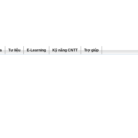
ra
Tư liệu
E-Learning
Kỹ năng CNTT
Trợ giúp