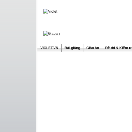
ViOLET.VN
Bài giảng
Giáo án
Đề thi & Kiểm t