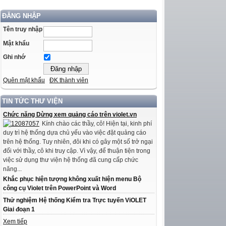
ĐĂNG NHẬP
Tên truy nhập
Mật khẩu
Ghi nhớ
Quên mật khẩu
ĐK thành viên
TIN TỨC THƯ VIỆN
Chức năng Dừng xem quảng cáo trên violet.vn
Kính chào các thầy, cô! Hiện tại, kinh phí
duy trì hệ thống dựa chủ yếu vào việc đặt quảng cáo
trên hệ thống. Tuy nhiên, đôi khi có gây một số trở ngại
đối với thầy, cô khi truy cập. Vì vậy, để thuận tiện trong
việc sử dụng thư viện hệ thống đã cung cấp chức
năng...
Khắc phục hiện tượng không xuất hiện menu Bộ
công cụ Violet trên PowerPoint và Word
Thử nghiệm Hệ thống Kiểm tra Trực tuyến ViOLET
Giai đoạn 1
Xem tiếp