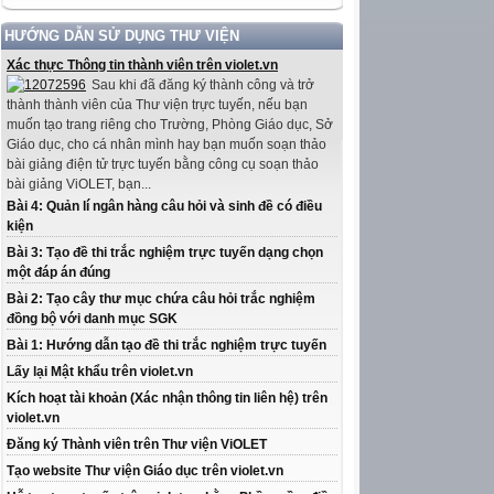
HƯỚNG DẪN SỬ DỤNG THƯ VIỆN
Xác thực Thông tin thành viên trên violet.vn
Sau khi đã đăng ký thành công và trở
thành thành viên của Thư viện trực tuyến, nếu bạn
muốn tạo trang riêng cho Trường, Phòng Giáo dục, Sở
Giáo dục, cho cá nhân mình hay bạn muốn soạn thảo
bài giảng điện tử trực tuyến bằng công cụ soạn thảo
bài giảng ViOLET, bạn...
Bài 4: Quản lí ngân hàng câu hỏi và sinh đề có điều
kiện
Bài 3: Tạo đề thi trắc nghiệm trực tuyến dạng chọn
một đáp án đúng
Bài 2: Tạo cây thư mục chứa câu hỏi trắc nghiệm
đồng bộ với danh mục SGK
Bài 1: Hướng dẫn tạo đề thi trắc nghiệm trực tuyến
Lấy lại Mật khẩu trên violet.vn
Kích hoạt tài khoản (Xác nhận thông tin liên hệ) trên
violet.vn
Đăng ký Thành viên trên Thư viện ViOLET
Tạo website Thư viện Giáo dục trên violet.vn