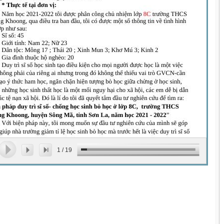
1
/
19