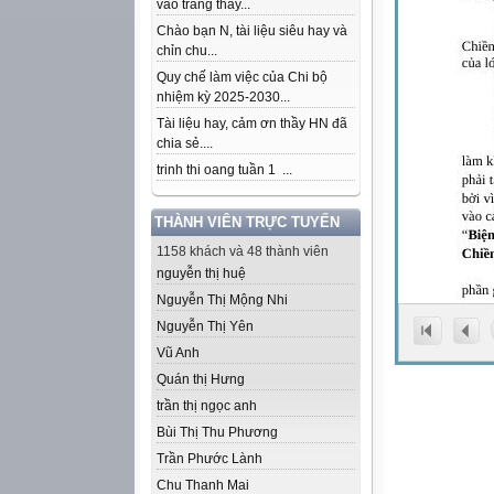
vào trang thầy...
Chào bạn N, tài liệu siêu hay và
chỉn chu...
Quy chế làm việc của Chi bộ
nhiệm kỳ 2025-2030...
Tài liệu hay, cảm ơn thầy HN đã
chia sẻ....
trinh thi oang tuần 1 ...
THÀNH VIÊN TRỰC TUYẾN
1158 khách và 48 thành viên
nguyễn thị huệ
Nguyễn Thị Mộng Nhi
Nguyễn Thị Yên
Vũ Anh
Quán thị Hưng
trần thị ngọc anh
Bùi Thị Thu Phương
Trần Phước Lành
Chu Thanh Mai