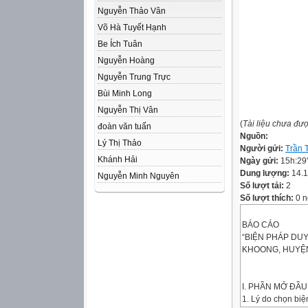
Nguyễn Thảo Vân
Võ Hà Tuyết Hạnh
Be Ích Tuân
Nguyễn Hoàng
Nguyễn Trung Trực
Bùi Minh Long
Nguyễn Thị Vân
(
Tài liệu chưa đư
đoàn văn tuấn
Nguồn:
Lý Thị Thảo
Người gửi:
Trần 
Khánh Hải
Ngày gửi:
15h:29
Dung lượng:
14.
Nguyễn Minh Nguyên
Số lượt tải:
2
Số lượt thích:
0 n
BÁO CÁO
“BIỆN PHÁP DU
KHOONG, HUYỆN
I. PHẦN MỞ ĐẦU
1. Lý do chọn bi