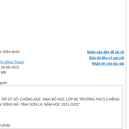
ợc thẩm định
)
Nhấn vào đây để tải về
Báo tài liệu có sai sót
Thị Hồng Thanh
Nhắn tin cho tác giả
' 28-08-2022
1 MB
gười
Y TRÌ SỸ SỐ- CHỐNG HỌC SINH BỎ HỌC LỚP 8E TRƯỜNG THCS CHIỀNG
 SÔNG MÃ, TỈNH SƠN LA, NĂM HỌC 2021-2022"
ện pháp