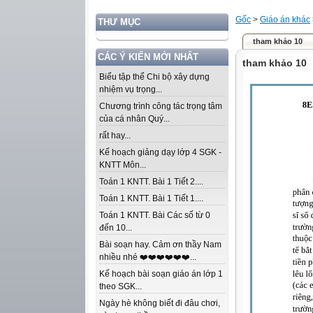
Gốc
>
Giáo án khác
THƯ MỤC
tham khảo 10
CÁC Ý KIẾN MỚI NHẤT
tham khảo 10
Biểu tập thể Chi bộ xây dựng
nhiệm vụ trọng...
Chương trình công tác trọng tâm
của cá nhân Quý...
rất hay...
Kế hoạch giảng dạy lớp 4 SGK -
KNTT Môn...
Toán 1 KNTT. Bài 1 Tiết 2....
Toán 1 KNTT. Bài 1 Tiết 1....
Toán 1 KNTT. Bài Các số từ 0
đến 10...
Bài soạn hay. Cảm ơn thầy Nam
nhiều nhé ❤️❤️❤️❤️❤️❤️...
Kế hoạch bài soạn giáo án lớp 1
theo SGK...
Ngày hè không biết đi đâu chơi,