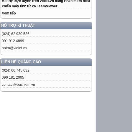
Hỗ trợ trực tuyến trên violet.vn bằng Phần mềm điều
khiển máy tính từ xa TeamViewer
Xem tiếp
HỖ TRỢ KĨ THUẬT
(024) 62 930 536
091 912 4899
hotro@violet.vn
LIÊN HỆ QUẢNG CÁO
(024) 66 745 632
096 181 2005
contact@bachkim.vn