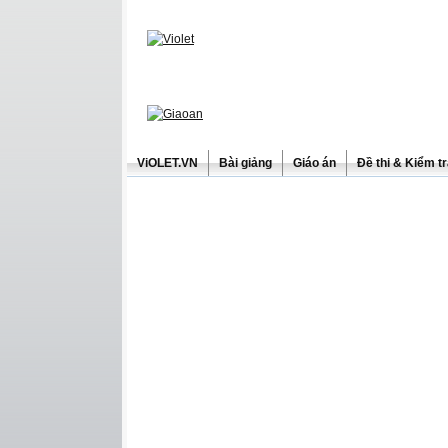
ViOLET.VN
Bài giảng
Giáo án
Đề thi & Kiểm t