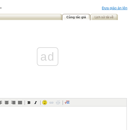
>
Đưa giáo án lên
Cùng tác giả
Lịch sử tải về
ad