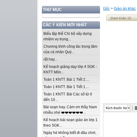
Gốc
>
Giáo án khác
THƯ MỤC
tham khảo 10
CÁC Ý KIẾN MỚI NHẤT
Biểu tập thể Chi bộ xây dựng
nhiệm vụ trọng...
Chương trình công tác trọng tâm
của cá nhân Quý...
rất hay...
Kế hoạch giảng dạy lớp 4 SGK -
KNTT Môn...
Toán 1 KNTT. Bài 1 Tiết 2....
Toán 1 KNTT. Bài 1 Tiết 1....
Toán 1 KNTT. Bài Các số từ 0
đến 10...
Bài soạn hay. Cảm ơn thầy Nam
Kích thước font
nhiều nhé ❤️❤️❤️❤️❤️❤️...
Kế hoạch bài soạn giáo án lớp 1
theo SGK...
Ngày hè không biết đi đâu chơi,