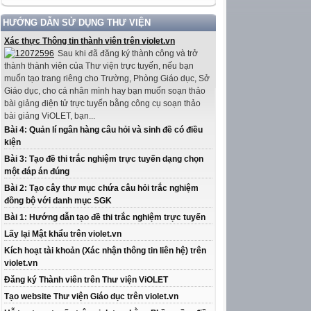
HƯỚNG DẪN SỬ DỤNG THƯ VIỆN
Xác thực Thông tin thành viên trên violet.vn
Sau khi đã đăng ký thành công và trở
thành thành viên của Thư viện trực tuyến, nếu bạn
muốn tạo trang riêng cho Trường, Phòng Giáo dục, Sở
Giáo dục, cho cá nhân mình hay bạn muốn soạn thảo
bài giảng điện tử trực tuyến bằng công cụ soạn thảo
bài giảng ViOLET, bạn...
Bài 4: Quản lí ngân hàng câu hỏi và sinh đề có điều
kiện
Bài 3: Tạo đề thi trắc nghiệm trực tuyến dạng chọn
một đáp án đúng
Bài 2: Tạo cây thư mục chứa câu hỏi trắc nghiệm
đồng bộ với danh mục SGK
Bài 1: Hướng dẫn tạo đề thi trắc nghiệm trực tuyến
Lấy lại Mật khẩu trên violet.vn
Kích hoạt tài khoản (Xác nhận thông tin liên hệ) trên
violet.vn
Đăng ký Thành viên trên Thư viện ViOLET
Tạo website Thư viện Giáo dục trên violet.vn