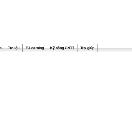
ra
Tư liệu
E-Learning
Kỹ năng CNTT
Trợ giúp