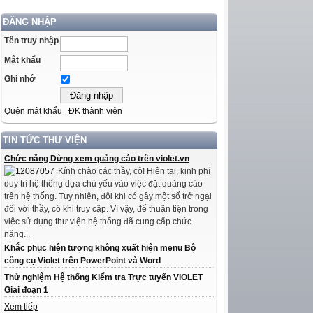
ĐĂNG NHẬP
Tên truy nhập
Mật khẩu
Ghi nhớ
Quên mật khẩu
ĐK thành viên
TIN TỨC THƯ VIỆN
Chức năng Dừng xem quảng cáo trên violet.vn
Kính chào các thầy, cô! Hiện tại, kinh phí
duy trì hệ thống dựa chủ yếu vào việc đặt quảng cáo
trên hệ thống. Tuy nhiên, đôi khi có gây một số trở ngại
đối với thầy, cô khi truy cập. Vì vậy, để thuận tiện trong
việc sử dụng thư viện hệ thống đã cung cấp chức
năng...
Khắc phục hiện tượng không xuất hiện menu Bộ
công cụ Violet trên PowerPoint và Word
Thử nghiệm Hệ thống Kiểm tra Trực tuyến ViOLET
Giai đoạn 1
Xem tiếp