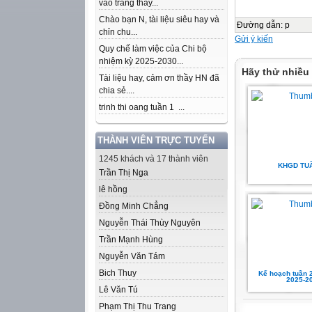
vào trang thầy...
Chào bạn N, tài liệu siêu hay và
Đường dẫn
:
p
chỉn chu...
Gửi ý kiến
Quy chế làm việc của Chi bộ
nhiệm kỳ 2025-2030...
Hãy thử nhiều
Tài liệu hay, cảm ơn thầy HN đã
chia sẻ....
trinh thi oang tuần 1 ...
THÀNH VIÊN TRỰC TUYẾN
1245 khách và 17 thành viên
KHGD TU
Trần Thị Nga
lê hồng
Đồng Minh Chẳng
Nguyễn Thái Thùy Nguyên
Trần Mạnh Hùng
Nguyễn Văn Tám
Bich Thuy
Kế hoạch tuần 
2025-2
Lê Văn Tú
Phạm Thị Thu Trang