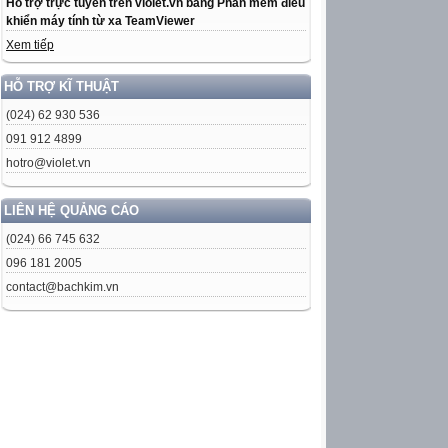
Hỗ trợ trực tuyến trên violet.vn bằng Phần mềm điều
khiển máy tính từ xa TeamViewer
Xem tiếp
HỖ TRỢ KĨ THUẬT
(024) 62 930 536
091 912 4899
hotro@violet.vn
LIÊN HỆ QUẢNG CÁO
(024) 66 745 632
096 181 2005
contact@bachkim.vn