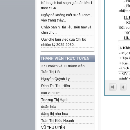
Kế hoạch bài soạn giáo án lớp 1
theo SGK...
Ngày hè không biết đi đâu chơi,
vào trang thầy...
Chào bạn N, tài liệu siêu hay và
chỉn chu...
Quy chế làm việc của Chi bộ
nhiệm kỳ 2025-2030...
THÀNH VIÊN TRỰC TUYẾN
371 khách và 12 thành viên
Trần Thị Hải
Nguyễn Quỳnh Ly
Đinh Thị Thu Hiền
cao van sơn
Trương Thị Hạnh
doãn hòa
đặng thị như hoa
Trần Thị Kiều Hoanh
VŨ THU UYÊN