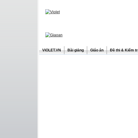
ViOLET.VN
Bài giảng
Giáo án
Đề thi & Kiểm t