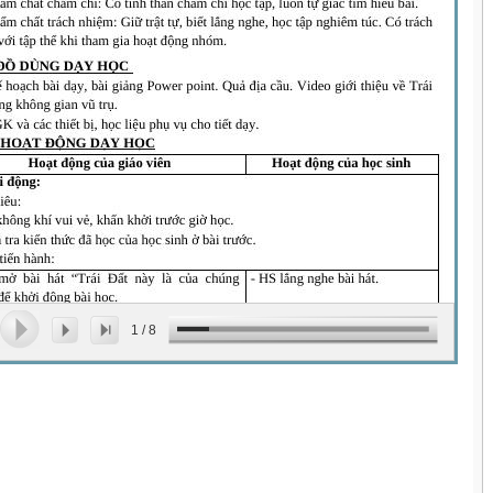
1
/
8