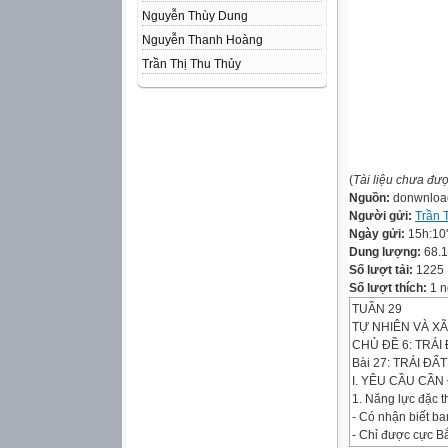
Nguyễn Thùy Dung
Nguyễn Thanh Hoàng
Trần Thị Thu Thủy
(
Tài liệu chưa đư
Nguồn:
donwnloa
Người gửi:
Trần 
Ngày gửi:
15h:10
Dung lượng:
68.
Số lượt tải:
1225
Số lượt thích:
1 n
TUẦN 29
TỰ NHIÊN VÀ XÃ
CHỦ ĐỀ 6: TRÁI
Bài 27: TRÁI ĐẤ
I. YÊU CẦU CẦN 
1. Năng lực đặc t
- Có nhận biết ba
- Chỉ được cực B