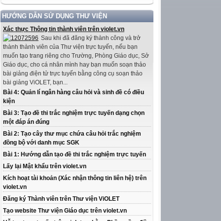
HƯỚNG DẪN SỬ DỤNG THƯ VIỆN
Xác thực Thông tin thành viên trên violet.vn
Sau khi đã đăng ký thành công và trở
thành thành viên của Thư viện trực tuyến, nếu bạn
muốn tạo trang riêng cho Trường, Phòng Giáo dục, Sở
Giáo dục, cho cá nhân mình hay bạn muốn soạn thảo
bài giảng điện tử trực tuyến bằng công cụ soạn thảo
bài giảng ViOLET, bạn...
Bài 4: Quản lí ngân hàng câu hỏi và sinh đề có điều
kiện
Bài 3: Tạo đề thi trắc nghiệm trực tuyến dạng chọn
một đáp án đúng
Bài 2: Tạo cây thư mục chứa câu hỏi trắc nghiệm
đồng bộ với danh mục SGK
Bài 1: Hướng dẫn tạo đề thi trắc nghiệm trực tuyến
Lấy lại Mật khẩu trên violet.vn
Kích hoạt tài khoản (Xác nhận thông tin liên hệ) trên
violet.vn
Đăng ký Thành viên trên Thư viện ViOLET
Tạo website Thư viện Giáo dục trên violet.vn