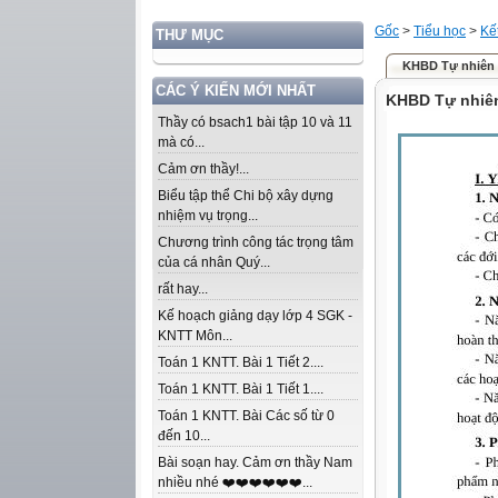
Gốc
>
Tiểu học
>
Kế
THƯ MỤC
KHBD Tự nhiên v
CÁC Ý KIẾN MỚI NHẤT
KHBD Tự nhiên
Thầy có bsach1 bài tập 10 và 11
mà có...
Cảm ơn thầy!...
Biểu tập thể Chi bộ xây dựng
nhiệm vụ trọng...
Chương trình công tác trọng tâm
của cá nhân Quý...
rất hay...
Kế hoạch giảng dạy lớp 4 SGK -
KNTT Môn...
Toán 1 KNTT. Bài 1 Tiết 2....
Toán 1 KNTT. Bài 1 Tiết 1....
Toán 1 KNTT. Bài Các số từ 0
đến 10...
Bài soạn hay. Cảm ơn thầy Nam
nhiều nhé ❤️❤️❤️❤️❤️❤️...