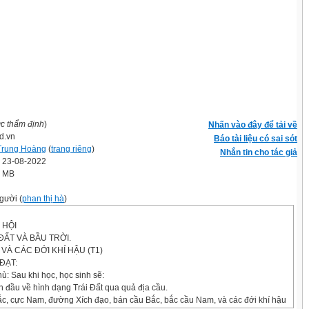
ợc thẩm định
)
Nhấn vào đây để tải về
d.vn
Báo tài liệu có sai sót
Trung Hoàng
(
trang riêng
)
Nhắn tin cho tác giả
' 23-08-2022
1 MB
gười (
phan thị hà
)
 HỘI
 ĐẤT VÀ BẦU TRỜI.
T VÀ CÁC ĐỚI KHÍ HẬU (T1)
ĐẠT:
hù: Sau khi học, học sinh sẽ:
n đầu về hình dạng Trái Đất qua quả địa cầu.
ắc, cực Nam, đường Xích đạo, bán cầu Bắc, bắc cầu Nam, và các đới khí hậu