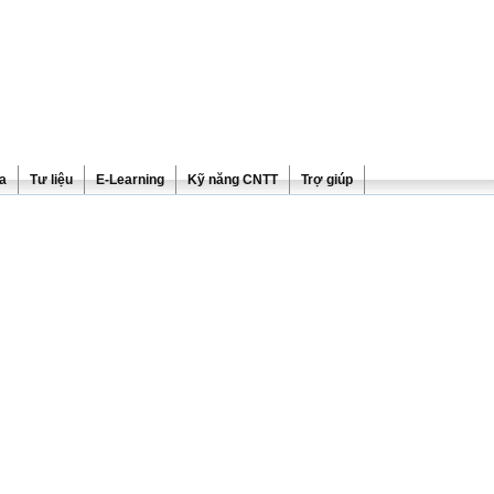
ra
Tư liệu
E-Learning
Kỹ năng CNTT
Trợ giúp