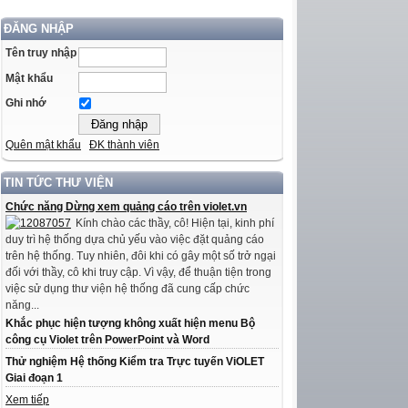
ĐĂNG NHẬP
Tên truy nhập
Mật khẩu
Ghi nhớ
Quên mật khẩu
ĐK thành viên
TIN TỨC THƯ VIỆN
Chức năng Dừng xem quảng cáo trên violet.vn
Kính chào các thầy, cô! Hiện tại, kinh phí
duy trì hệ thống dựa chủ yếu vào việc đặt quảng cáo
trên hệ thống. Tuy nhiên, đôi khi có gây một số trở ngại
đối với thầy, cô khi truy cập. Vì vậy, để thuận tiện trong
việc sử dụng thư viện hệ thống đã cung cấp chức
năng...
Khắc phục hiện tượng không xuất hiện menu Bộ
công cụ Violet trên PowerPoint và Word
Thử nghiệm Hệ thống Kiểm tra Trực tuyến ViOLET
Giai đoạn 1
Xem tiếp