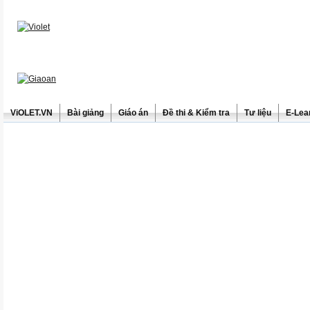
ViOLET.VN
Bài giảng
Giáo án
Đề thi & Kiểm tra
Tư liệu
E-Lea