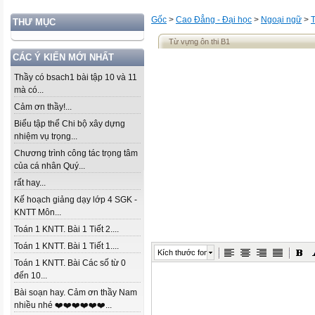
Gốc
>
Cao Đẳng - Đại học
>
Ngoại ngữ
>
THƯ MỤC
Từ vựng ôn thi B1
CÁC Ý KIẾN MỚI NHẤT
Thầy có bsach1 bài tập 10 và 11
mà có...
Cảm ơn thầy!...
Biểu tập thể Chi bộ xây dựng
nhiệm vụ trọng...
Chương trình công tác trọng tâm
của cá nhân Quý...
rất hay...
Kế hoạch giảng dạy lớp 4 SGK -
KNTT Môn...
Toán 1 KNTT. Bài 1 Tiết 2....
Toán 1 KNTT. Bài 1 Tiết 1....
Kích thước font
Toán 1 KNTT. Bài Các số từ 0
đến 10...
Bài soạn hay. Cảm ơn thầy Nam
nhiều nhé ❤️❤️❤️❤️❤️❤️...