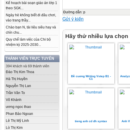
Kế hoạch bài soạn giáo án lớp 1
theo SGK...
Đường dẫn
:
p
Ngày hè không biết đi đâu chơi,
Gửi ý kiến
vào trang thầy...
Chào bạn N, tài liệu siêu hay và
chỉn chu...
Hãy thử nhiều lựa chọn
Quy chế làm việc của Chi bộ
nhiệm kỳ 2025-2030...
THÀNH VIÊN TRỰC TUYẾN
394 khách và 69 thành viên
Đào Thị Kim Thoa
Đề cuơng Writing Vstep B1 -
Analyz
Hà Thị Huyền
C1
Nguyễn Thị Lan
Trần Văn To
Võ Khánh
ương ngoc thao
Phan Bảo Ngoan
Lê Thị Mỹ Linh
tieng anh cd dh syntax
Anh V
Lò Thị Kim