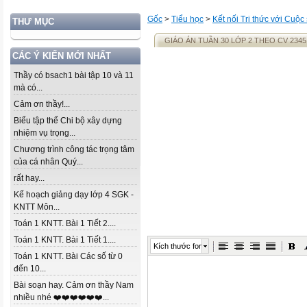
Gốc
>
Tiểu học
>
Kết nối Tri thức với Cuộc
THƯ MỤC
GIÁO ÁN TUẦN 30 LỚP 2 THEO CV 2345
CÁC Ý KIẾN MỚI NHẤT
Thầy có bsach1 bài tập 10 và 11
mà có...
Cảm ơn thầy!...
Biểu tập thể Chi bộ xây dựng
nhiệm vụ trọng...
Chương trình công tác trọng tâm
của cá nhân Quý...
rất hay...
Kế hoạch giảng dạy lớp 4 SGK -
KNTT Môn...
Toán 1 KNTT. Bài 1 Tiết 2....
Toán 1 KNTT. Bài 1 Tiết 1....
Kích thước font
Toán 1 KNTT. Bài Các số từ 0
đến 10...
Bài soạn hay. Cảm ơn thầy Nam
nhiều nhé ❤️❤️❤️❤️❤️❤️...