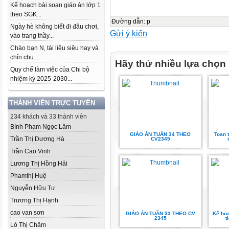
Kế hoạch bài soạn giáo án lớp 1
theo SGK...
Đường dẫn
:
p
Ngày hè không biết đi đâu chơi,
Gửi ý kiến
vào trang thầy...
Chào bạn N, tài liệu siêu hay và
chỉn chu...
Hãy thử nhiều lựa chọn
Quy chế làm việc của Chi bộ
nhiệm kỳ 2025-2030...
THÀNH VIÊN TRỰC TUYẾN
234 khách và 33 thành viên
Bình Phạm Ngọc Lâm
GIÁO ÁN TUẦN 34 THEO
Toan 
Trần Thị Dương Hà
CV2345
Trần Cao Vinh
Lương Thị Hồng Hải
Phamthị Huệ
Nguyễn Hữu Tư
Trương Thị Hạnh
cao van sơn
GIÁO ÁN TUẦN 33 THEO CV
Kế hoạ
2345
t
Lò Thị Châm