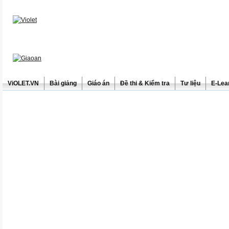
ViOLET.VN
Bài giảng
Giáo án
Đề thi & Kiểm tra
Tư liệu
E-Lea