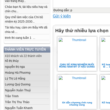
vào trang thầy...
Chào bạn N, tài liệu siêu hay và
Đường dẫn
:
p
chỉn chu...
Gửi ý kiến
Quy chế làm việc của Chi bộ
nhiệm kỳ 2025-2030...
Tài liệu hay, cảm ơn thầy HN đã
Hãy thử nhiều lựa chọn
chia sẻ....
trinh thi oang tuần 1 ...
THÀNH VIÊN TRỰC TUYẾN
410 khách và 22 thành viên
hồ thị thúy
CHIA SẺ KINH NGHIỆM NUÔI
Kế hoạ
nguyễn thị nga
RỒNG NAM MỸ Ở HẬU GIANG
tế ..
Hoàng Hà Phương
Lý Thị Lệ Hằng
Lương Quý Dương
Nguyễn Xuân Thuỷ
Trần Trinh
Trần Thị Thu Thảo
lời dẫn chương rình rung
Kế hoạ
chuông vàng
Nguyễn Tuấn Khanh