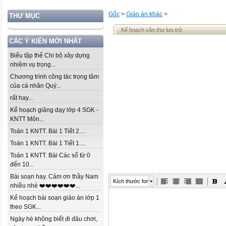
Gốc
>
Giáo án khác
>
THƯ MỤC
Kế hoạch văn thư lưu trữ
CÁC Ý KIẾN MỚI NHẤT
Biểu tập thể Chi bộ xây dựng
nhiệm vụ trọng...
Chương trình công tác trọng tâm
của cá nhân Quý...
rất hay...
Kế hoạch giảng dạy lớp 4 SGK -
KNTT Môn...
Toán 1 KNTT. Bài 1 Tiết 2....
Toán 1 KNTT. Bài 1 Tiết 1....
Toán 1 KNTT. Bài Các số từ 0
đến 10...
Bài soạn hay. Cảm ơn thầy Nam
Kích thước font
nhiều nhé ❤️❤️❤️❤️❤️❤️...
Kế hoạch bài soạn giáo án lớp 1
theo SGK...
Ngày hè không biết đi đâu chơi,