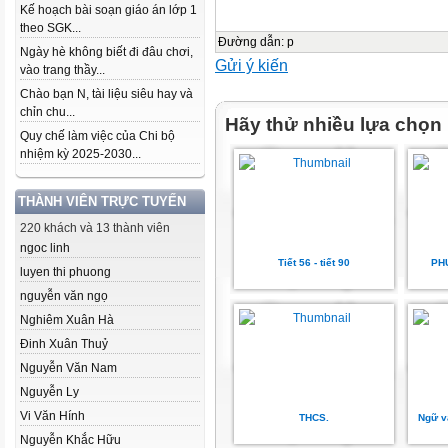
Kế hoạch bài soạn giáo án lớp 1
theo SGK...
Đường dẫn
:
p
Ngày hè không biết đi đâu chơi,
Gửi ý kiến
vào trang thầy...
Chào bạn N, tài liệu siêu hay và
chỉn chu...
Hãy thử nhiều lựa chọn
Quy chế làm việc của Chi bộ
nhiệm kỳ 2025-2030...
THÀNH VIÊN TRỰC TUYẾN
220 khách và 13 thành viên
ngoc linh
Tiết 56 - tiết 90
PH
luyen thi phuong
nguyễn văn ngọ
Nghiêm Xuân Hà
Đinh Xuân Thuỷ
Nguyễn Văn Nam
Nguyễn Ly
Vi Văn Hính
THCS.
Ngữ vă
Nguyễn Khắc Hữu