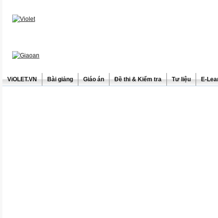
ViOLET.VN
Bài giảng
Giáo án
Đề thi & Kiểm tra
Tư liệu
E-Lea