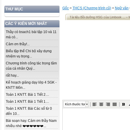
Gốc
>
THCS (Chương trình cũ)
>
Ngữ văn
THƯ MỤC
Tài liệu Bồi dưỡng HSG của Limbook ... – 
CÁC Ý KIẾN MỚI NHẤT
Thầy có bsach1 bài tập 10 và 11
mà có...
Cảm ơn thầy!...
Biểu tập thể Chi bộ xây dựng
nhiệm vụ trọng...
Chương trình công tác trọng tâm
của cá nhân Quý...
rất hay...
Kế hoạch giảng dạy lớp 4 SGK -
KNTT Môn...
Toán 1 KNTT. Bài 1 Tiết 2....
Toán 1 KNTT. Bài 1 Tiết 1....
Kích thước font
Toán 1 KNTT. Bài Các số từ 0
đến 10...
Bài soạn hay. Cảm ơn thầy Nam
nhiều nhé ❤️❤️❤️❤️❤️❤️...