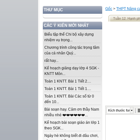
Gốc
>
THPT Nâng ca
THƯ MỤC
Tuần 12. Hạnh ph
CÁC Ý KIẾN MỚI NHẤT
Biểu tập thể Chi bộ xây dựng
nhiệm vụ trọng...
Chương trình công tác trọng tâm
của cá nhân Quý...
rất hay...
Kế hoạch giảng dạy lớp 4 SGK -
KNTT Môn...
Toán 1 KNTT. Bài 1 Tiết 2....
Toán 1 KNTT. Bài 1 Tiết 1....
Toán 1 KNTT. Bài Các số từ 0
đến 10...
Bài soạn hay. Cảm ơn thầy Nam
Kích thước font
nhiều nhé ❤️❤️❤️❤️❤️❤️...
Kế hoạch bài soạn giáo án lớp 1
theo SGK...
Ngày hè không biết đi đâu chơi,