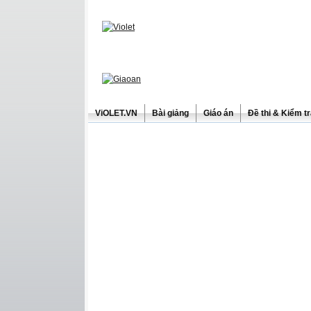
ViOLET.VN
Bài giảng
Giáo án
Đề thi & Kiểm t