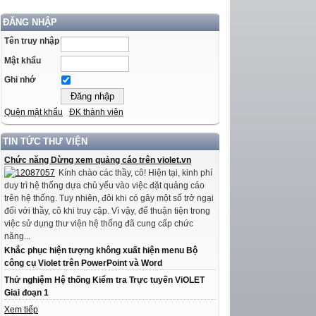
ĐĂNG NHẬP
Tên truy nhập
Mật khẩu
Ghi nhớ
Quên mật khẩu
ĐK thành viên
TIN TỨC THƯ VIỆN
Chức năng Dừng xem quảng cáo trên violet.vn
Kính chào các thầy, cô! Hiện tại, kinh phí
duy trì hệ thống dựa chủ yếu vào việc đặt quảng cáo
trên hệ thống. Tuy nhiên, đôi khi có gây một số trở ngại
đối với thầy, cô khi truy cập. Vì vậy, để thuận tiện trong
việc sử dụng thư viện hệ thống đã cung cấp chức
năng...
Khắc phục hiện tượng không xuất hiện menu Bộ
công cụ Violet trên PowerPoint và Word
Thử nghiệm Hệ thống Kiểm tra Trực tuyến ViOLET
Giai đoạn 1
Xem tiếp