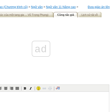
o (Chương trình cũ)
>
Ngữ văn
>
Ngữ văn 11 Nâng cao
>
Đưa giáo án lên
úc của một tang gia ... Vũ Trọng Phụng)
Cùng tác giả
Lịch sử tải về
ad