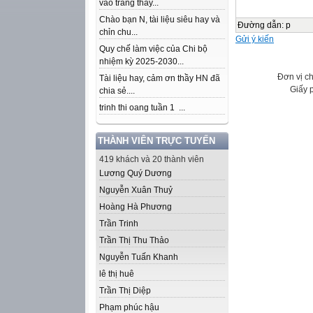
vào trang thầy...
Chào bạn N, tài liệu siêu hay và
Đường dẫn
:
p
chỉn chu...
Gửi ý kiến
Quy chế làm việc của Chi bộ
nhiệm kỳ 2025-2030...
Đơn vị c
Tài liệu hay, cảm ơn thầy HN đã
Giấy 
chia sẻ....
trinh thi oang tuần 1 ...
THÀNH VIÊN TRỰC TUYẾN
419 khách và 20 thành viên
Lương Quý Dương
Nguyễn Xuân Thuỷ
Hoàng Hà Phương
Trần Trinh
Trần Thị Thu Thảo
Nguyễn Tuấn Khanh
lê thị huê
Trần Thị Diệp
Phạm phúc hậu