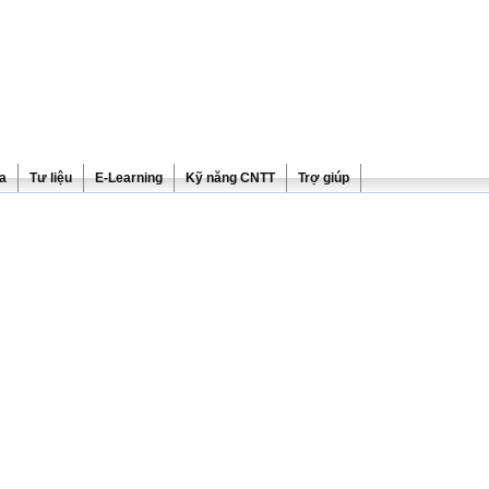
ra
Tư liệu
E-Learning
Kỹ năng CNTT
Trợ giúp