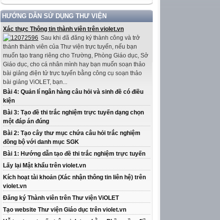
HƯỚNG DẪN SỬ DỤNG THƯ VIỆN
Xác thực Thông tin thành viên trên violet.vn
Sau khi đã đăng ký thành công và trở
thành thành viên của Thư viện trực tuyến, nếu bạn
muốn tạo trang riêng cho Trường, Phòng Giáo dục, Sở
Giáo dục, cho cá nhân mình hay bạn muốn soạn thảo
bài giảng điện tử trực tuyến bằng công cụ soạn thảo
bài giảng ViOLET, bạn...
Bài 4: Quản lí ngân hàng câu hỏi và sinh đề có điều
kiện
Bài 3: Tạo đề thi trắc nghiệm trực tuyến dạng chọn
một đáp án đúng
Bài 2: Tạo cây thư mục chứa câu hỏi trắc nghiệm
đồng bộ với danh mục SGK
Bài 1: Hướng dẫn tạo đề thi trắc nghiệm trực tuyến
Lấy lại Mật khẩu trên violet.vn
Kích hoạt tài khoản (Xác nhận thông tin liên hệ) trên
violet.vn
Đăng ký Thành viên trên Thư viện ViOLET
Tạo website Thư viện Giáo dục trên violet.vn