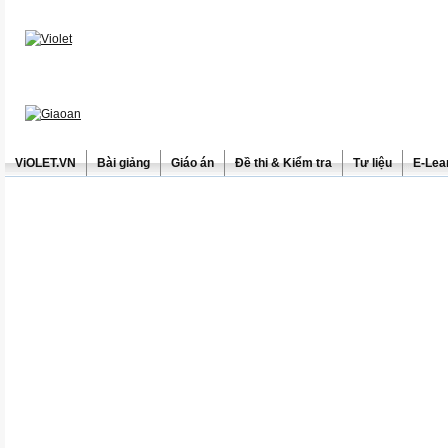
ViOLET.VN
Bài giảng
Giáo án
Đề thi & Kiểm tra
Tư liệu
E-Lea