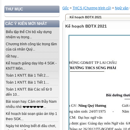
Gốc
>
THCS (Chương trình cũ)
>
Ngữ văn
THƯ MỤC
Kế hoạch BDTX 2021
CÁC Ý KIẾN MỚI NHẤT
Kế hoạch BDTX 2021
Biểu tập thể Chi bộ xây dựng
nhiệm vụ trọng...
Chương trình công tác trọng tâm
của cá nhân Quý...
rất hay...
Kế hoạch giảng dạy lớp 4 SGK -
KNTT Môn...
Toán 1 KNTT. Bài 1 Tiết 2....
Toán 1 KNTT. Bài 1 Tiết 1....
Toán 1 KNTT. Bài Các số từ 0
đến 10...
Bài soạn hay. Cảm ơn thầy Nam
nhiều nhé ❤️❤️❤️❤️❤️❤️...
Kế hoạch bài soạn giáo án lớp 1
theo SGK...
Ngày hè không biết đi đâu chơi,