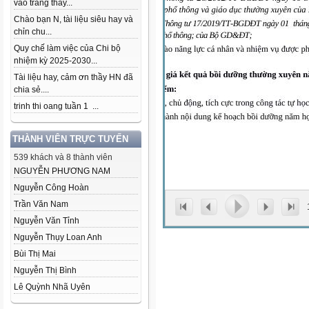
vào trang thầy...
Chào bạn N, tài liệu siêu hay và
chỉn chu...
Quy chế làm việc của Chi bộ
nhiệm kỳ 2025-2030...
Tài liệu hay, cảm ơn thầy HN đã
chia sẻ....
trinh thi oang tuần 1 ...
THÀNH VIÊN TRỰC TUYẾN
539 khách và 8 thành viên
NGUYỄN PHƯƠNG NAM
Nguyễn Công Hoàn
Trần Văn Nam
Nguyễn Văn Tỉnh
Nguyễn Thụy Loan Anh
Bùi Thị Mai
Nguyễn Thị Bình
Lê Quỳnh Nhã Uyên