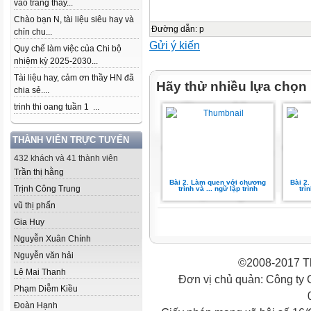
vào trang thầy...
Chào bạn N, tài liệu siêu hay và
Đường dẫn
:
p
chỉn chu...
Gửi ý kiến
Quy chế làm việc của Chi bộ
nhiệm kỳ 2025-2030...
Tài liệu hay, cảm ơn thầy HN đã
Hãy thử nhiều lựa chọn
chia sẻ....
trinh thi oang tuần 1 ...
THÀNH VIÊN TRỰC TUYẾN
432 khách và 41 thành viên
Trần thị hằng
Bài 2. Làm quen với chương
Bài 2
Trịnh Công Trung
trình và ... ngữ lập trình
trì
vũ thị phấn
Gia Huy
Nguyễn Xuân Chính
Nguyễn văn hải
©2008-2017 Th
Lê Mai Thanh
Đơn vị chủ quản: Công ty
Phạm Diễm Kiều
Đoàn Hạnh