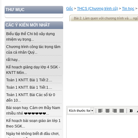
Gốc
>
THCS (Chương trình cũ)
>
Tin học
THƯ MỤC
Bài 2. Làm quen với chương trình và ... ngữ
CÁC Ý KIẾN MỚI NHẤT
Biểu tập thể Chi bộ xây dựng
nhiệm vụ trọng...
Chương trình công tác trọng tâm
của cá nhân Quý...
rất hay...
Kế hoạch giảng dạy lớp 4 SGK -
KNTT Môn...
Toán 1 KNTT. Bài 1 Tiết 2....
Toán 1 KNTT. Bài 1 Tiết 1....
Toán 1 KNTT. Bài Các số từ 0
đến 10...
Bài soạn hay. Cảm ơn thầy Nam
Kích thước font
nhiều nhé ❤️❤️❤️❤️❤️❤️...
Kế hoạch bài soạn giáo án lớp 1
theo SGK...
Ngày hè không biết đi đâu chơi,