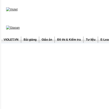
ViOLET.VN
Bài giảng
Giáo án
Đề thi & Kiểm tra
Tư liệu
E-Lea