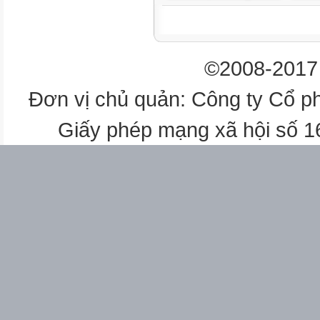



©2008-2017 

4
Đơn vị chủ quản: Công ty Cổ p
Tiếng Việt
Kể chuyện: Em có xinh khôn
Giấy phép mạng xã hội số 
24


4
29/9
Sáng
1
Tiếng Việt
Một giờ học (Đọc)
25
