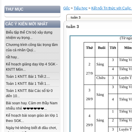
Gốc
>
Tiểu học
>
Kết nối Tri thức với Cuộc
THƯ MỤC
tuần 3
CÁC Ý KIẾN MỚI NHẤT
tuần 3
Biểu tập thể Chi bộ xây dựng
nhiệm vụ trọng...
Chương trình công tác trọng tâm
của cá nhân Quý...
rất hay...
Kế hoạch giảng dạy lớp 4 SGK -
KNTT Môn...
Toán 1 KNTT. Bài 1 Tiết 2....
Toán 1 KNTT. Bài 1 Tiết 1....
Toán 1 KNTT. Bài Các số từ 0
đến 10...
Bài soạn hay. Cảm ơn thầy Nam
nhiều nhé ❤️❤️❤️❤️❤️❤️...
Kế hoạch bài soạn giáo án lớp 1
theo SGK...
Ngày hè không biết đi đâu chơi,