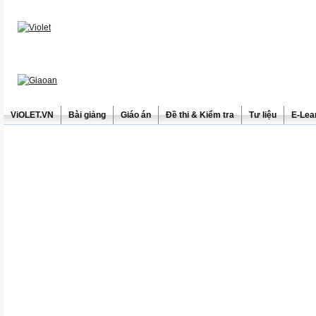
ViOLET.VN
Bài giảng
Giáo án
Đề thi & Kiểm tra
Tư liệu
E-Lea