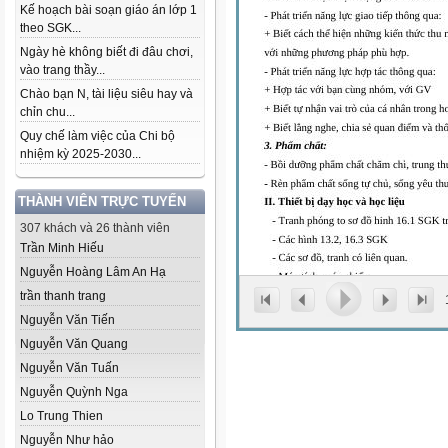
Kế hoạch bài soạn giáo án lớp 1
theo SGK...
Ngày hè không biết đi đâu chơi,
vào trang thầy...
Chào bạn N, tài liệu siêu hay và
chỉn chu...
Quy chế làm việc của Chi bộ
nhiệm kỳ 2025-2030...
THÀNH VIÊN TRỰC TUYẾN
307 khách và 26 thành viên
Trần Minh Hiếu
Nguyễn Hoàng Lâm An Hạ
trần thanh trang
Nguyễn Văn Tiến
Nguyễn Văn Quang
Nguyễn Văn Tuấn
Nguyễn Quỳnh Nga
Lo Trung Thien
Nguyễn Như hảo