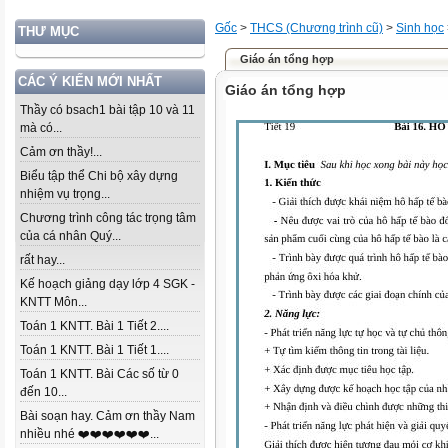
Gốc
>
THCS (Chương trình cũ)
>
Sinh học
THƯ MỤC
Giáo án tổng hợp
CÁC Ý KIẾN MỚI NHẤT
Giáo án tổng hợp
Thầy có bsach1 bài tập 10 và 11
mà có...
Cảm ơn thầy!...
Biểu tập thể Chi bộ xây dựng
nhiệm vụ trọng...
Chương trình công tác trọng tâm
của cá nhân Quý...
rất hay...
Kế hoạch giảng dạy lớp 4 SGK -
KNTT Môn...
Toán 1 KNTT. Bài 1 Tiết 2....
Toán 1 KNTT. Bài 1 Tiết 1....
Toán 1 KNTT. Bài Các số từ 0
đến 10...
Bài soạn hay. Cảm ơn thầy Nam
nhiều nhé ❤️❤️❤️❤️❤️❤️...