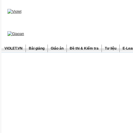
ViOLET.VN
Bài giảng
Giáo án
Đề thi & Kiểm tra
Tư liệu
E-Lea