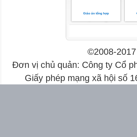

Nơi diễn ra
Giáo án tổng hợp




©2008-2017 
Nguyên liệu

Đơn vị chủ quản: Công ty Cổ p


Giấy phép mạng xã hội số 

Diễn biến




Sản phẩm
