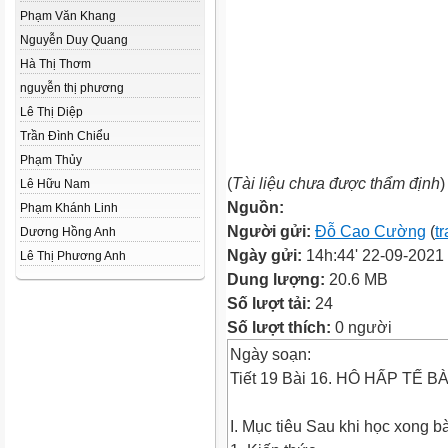
Phạm Văn Khang
Nguyễn Duy Quang
Hà Thị Thơm
nguyễn thị phương
Lê Thị Diệp
Trần Đình Chiểu
Phạm Thủy
(
Tài liệu chưa được thẩm định
)
Lê Hữu Nam
Nguồn:
Phạm Khánh Linh
Người gửi:
Đỗ Cao Cường
(
t
Dương Hồng Anh
Ngày gửi:
14h:44' 22-09-2021
Lê Thị Phương Anh
Dung lượng:
20.6 MB
Số lượt tải:
24
Số lượt thích:
0 người
Ngày soạn:
Tiết 19 Bài 16. HÔ HẤP TẾ B
I. Mục tiêu Sau khi học xong b