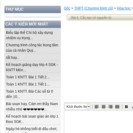
Gốc
>
THPT (Chương trình cũ)
>
Hóa học
THƯ MỤC
Bài 4. Cấu tạo vỏ nguyên tử
CÁC Ý KIẾN MỚI NHẤT
Biểu tập thể Chi bộ xây dựng
nhiệm vụ trọng...
Chương trình công tác trọng tâm
của cá nhân Quý...
rất hay...
Kế hoạch giảng dạy lớp 4 SGK -
KNTT Môn...
Toán 1 KNTT. Bài 1 Tiết 2....
Toán 1 KNTT. Bài 1 Tiết 1....
Toán 1 KNTT. Bài Các số từ 0
đến 10...
Bài soạn hay. Cảm ơn thầy Nam
Kích thước font
nhiều nhé ❤️❤️❤️❤️❤️❤️...
Kế hoạch bài soạn giáo án lớp 1
theo SGK...
Ngày hè không biết đi đâu chơi,