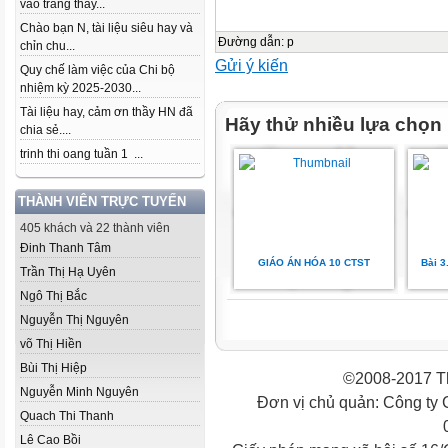
vào trang thầy...
Chào bạn N, tài liệu siêu hay và
Đường dẫn
:
p
chỉn chu...
Gửi ý kiến
Quy chế làm việc của Chi bộ
nhiệm kỳ 2025-2030...
Tài liệu hay, cảm ơn thầy HN đã
Hãy thử nhiều lựa chọn
chia sẻ....
trinh thi oang tuần 1 ...
THÀNH VIÊN TRỰC TUYẾN
405 khách và 22 thành viên
Đinh Thanh Tâm
GIÁO ÁN HÓA 10 CTST
Bài 3
Trần Thị Hạ Uyên
Ngô Thị Bắc
Nguyễn Thị Nguyên
võ Thị Hiền
Bùi Thị Hiệp
©2008-2017 Th
Nguyễn Minh Nguyên
Đơn vị chủ quản: Công ty
Quach Thi Thanh
Lê Cao Bồi