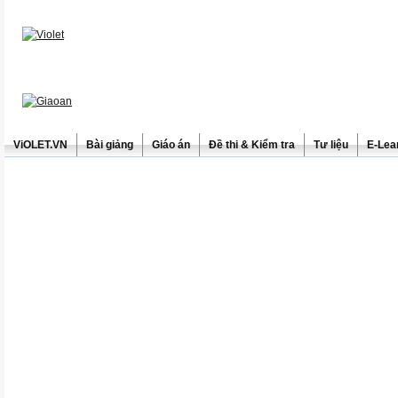
ViOLET.VN
Bài giảng
Giáo án
Đề thi & Kiểm tra
Tư liệu
E-Lea