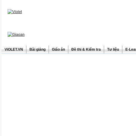
ViOLET.VN
Bài giảng
Giáo án
Đề thi & Kiểm tra
Tư liệu
E-Lea