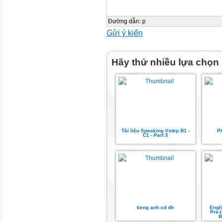
Đường dẫn
:
p
Gửi ý kiến
Hãy thử nhiều lựa chọn
Tài liệu Speaking Vstep B1 -
P
C1 - Part 3
tieng anh cd dh
Engl
Pre-
B