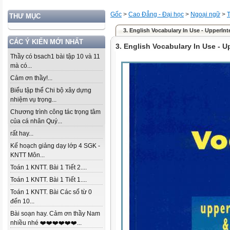
Gốc
>
Cao Đẳng - Đại học
>
Ngoại ngữ
>
THƯ MỤC
3. English Vocabulary In Use - UpperInt
CÁC Ý KIẾN MỚI NHẤT
3. English Vocabulary In Use - U
Thầy có bsach1 bài tập 10 và 11
mà có...
Cảm ơn thầy!...
Biểu tập thể Chi bộ xây dựng
nhiệm vụ trọng...
Chương trình công tác trọng tâm
của cá nhân Quý...
rất hay...
Kế hoạch giảng dạy lớp 4 SGK -
KNTT Môn...
Toán 1 KNTT. Bài 1 Tiết 2....
Toán 1 KNTT. Bài 1 Tiết 1....
Toán 1 KNTT. Bài Các số từ 0
đến 10...
Bài soạn hay. Cảm ơn thầy Nam
nhiều nhé ❤️❤️❤️❤️❤️❤️...