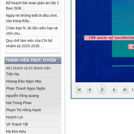
Kế hoạch bài soạn giáo án lớp 1
theo SGK...
Ngày hè không biết đi đâu chơi,
vào trang thầy...
Chào bạn N, tài liệu siêu hay và
chỉn chu...
Quy chế làm việc của Chi bộ
nhiệm kỳ 2025-2030...
THÀNH VIÊN TRỰC TUYẾN
461 khách và 61 thành viên
Trần Na
Hòang Đào Ngọc Mai
Phan Thanh Ngọc Ngân
1
nguyễn hồng quang
Hai Trong Phan
Phạm Thị Hồng Hạnh
Huỳnh Lợi
Võ Thành Tất
Hà Kim Hữu