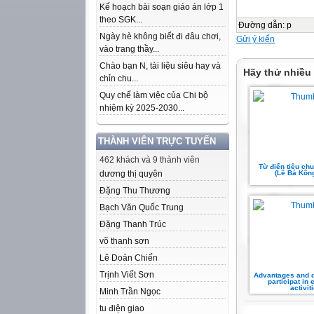
Kế hoạch bài soạn giáo án lớp 1
theo SGK...
Đường dẫn
:
p
Ngày hè không biết đi đâu chơi,
Gửi ý kiến
vào trang thầy...
Chào bạn N, tài liệu siêu hay và
Hãy thử nhiều
chỉn chu...
Quy chế làm việc của Chi bộ
nhiệm kỳ 2025-2030...
THÀNH VIÊN TRỰC TUYẾN
462 khách và 9 thành viên
Từ điển tiêu ch
dương thị quyên
(Lê Bá Kôn
Đặng Thu Thương
Bạch Văn Quốc Trung
Đặng Thanh Trúc
võ thanh sơn
Lê Doản Chiến
Trịnh Viết Sơn
Advantages and d
participat in 
activit
Minh Trần Ngọc
tu điện giao