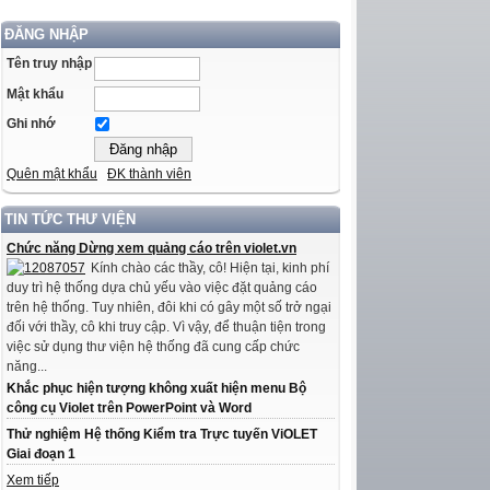
ĐĂNG NHẬP
Tên truy nhập
Mật khẩu
Ghi nhớ
Quên mật khẩu
ĐK thành viên
TIN TỨC THƯ VIỆN
Chức năng Dừng xem quảng cáo trên violet.vn
Kính chào các thầy, cô! Hiện tại, kinh phí
duy trì hệ thống dựa chủ yếu vào việc đặt quảng cáo
trên hệ thống. Tuy nhiên, đôi khi có gây một số trở ngại
đối với thầy, cô khi truy cập. Vì vậy, để thuận tiện trong
việc sử dụng thư viện hệ thống đã cung cấp chức
năng...
Khắc phục hiện tượng không xuất hiện menu Bộ
công cụ Violet trên PowerPoint và Word
Thử nghiệm Hệ thống Kiểm tra Trực tuyến ViOLET
Giai đoạn 1
Xem tiếp