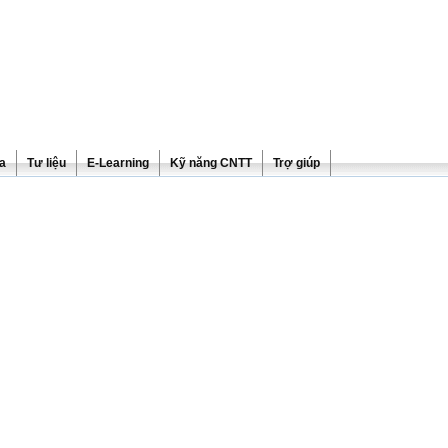
ra
Tư liệu
E-Learning
Kỹ năng CNTT
Trợ giúp