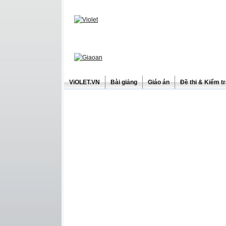
ViOLET.VN
Bài giảng
Giáo án
Đề thi & Kiểm t