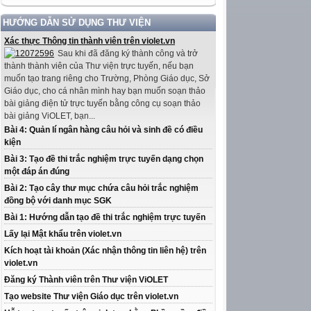
HƯỚNG DẪN SỬ DỤNG THƯ VIỆN
Xác thực Thông tin thành viên trên violet.vn
Sau khi đã đăng ký thành công và trở
thành thành viên của Thư viện trực tuyến, nếu bạn
muốn tạo trang riêng cho Trường, Phòng Giáo dục, Sở
Giáo dục, cho cá nhân mình hay bạn muốn soạn thảo
bài giảng điện tử trực tuyến bằng công cụ soạn thảo
bài giảng ViOLET, bạn...
Bài 4: Quản lí ngân hàng câu hỏi và sinh đề có điều
kiện
Bài 3: Tạo đề thi trắc nghiệm trực tuyến dạng chọn
một đáp án đúng
Bài 2: Tạo cây thư mục chứa câu hỏi trắc nghiệm
đồng bộ với danh mục SGK
Bài 1: Hướng dẫn tạo đề thi trắc nghiệm trực tuyến
Lấy lại Mật khẩu trên violet.vn
Kích hoạt tài khoản (Xác nhận thông tin liên hệ) trên
violet.vn
Đăng ký Thành viên trên Thư viện ViOLET
Tạo website Thư viện Giáo dục trên violet.vn