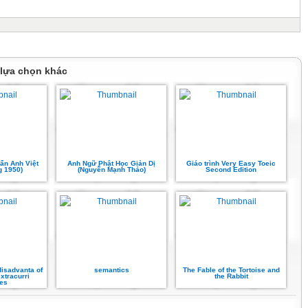
 lựa chọn khác
uẩn Anh Việt
Anh Ngữ Phật Học Giản Dị
Giáo trình Very Easy Toeic
g 1950)
(Nguyễn Mạnh Thảo)
Second Edition
isadvanta of
semantics
The Fable of the Tortoise and
extracurri
the Rabbit
ies