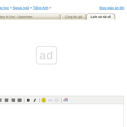
ại học
>
Ngoại ngữ
>
Tiếng Anh
>
Đưa giáo án lên
lary In Use - UpperInter
Cùng tác giả
Lịch sử tải về
ad