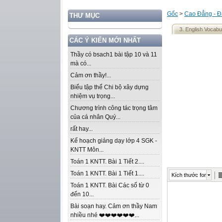
Gốc
>
Cao Đẳng - Đ
THƯ MỤC
3. English Vocabu
CÁC Ý KIẾN MỚI NHẤT
Thầy có bsach1 bài tập 10 và 11
mà có...
Cảm ơn thầy!...
Biểu tập thể Chi bộ xây dựng
nhiệm vụ trọng...
Chương trình công tác trọng tâm
của cá nhân Quý...
rất hay...
Kế hoạch giảng dạy lớp 4 SGK -
KNTT Môn...
Toán 1 KNTT. Bài 1 Tiết 2....
Toán 1 KNTT. Bài 1 Tiết 1....
Kích thước font
Toán 1 KNTT. Bài Các số từ 0
đến 10...
Bài soạn hay. Cảm ơn thầy Nam
nhiều nhé ❤️❤️❤️❤️❤️❤️...