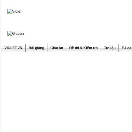
ViOLET.VN
Bài giảng
Giáo án
Đề thi & Kiểm tra
Tư liệu
E-Lea