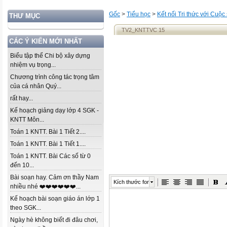
Gốc
>
Tiểu học
>
Kết nối Tri thức với Cuộc
THƯ MỤC
TV2_KNTTVC 15
CÁC Ý KIẾN MỚI NHẤT
Biểu tập thể Chi bộ xây dựng
nhiệm vụ trọng...
Chương trình công tác trọng tâm
của cá nhân Quý...
rất hay...
Kế hoạch giảng dạy lớp 4 SGK -
KNTT Môn...
Toán 1 KNTT. Bài 1 Tiết 2....
Toán 1 KNTT. Bài 1 Tiết 1....
Toán 1 KNTT. Bài Các số từ 0
đến 10...
Bài soạn hay. Cảm ơn thầy Nam
Kích thước font
nhiều nhé ❤️❤️❤️❤️❤️❤️...
Kế hoạch bài soạn giáo án lớp 1
theo SGK...
Ngày hè không biết đi đâu chơi,