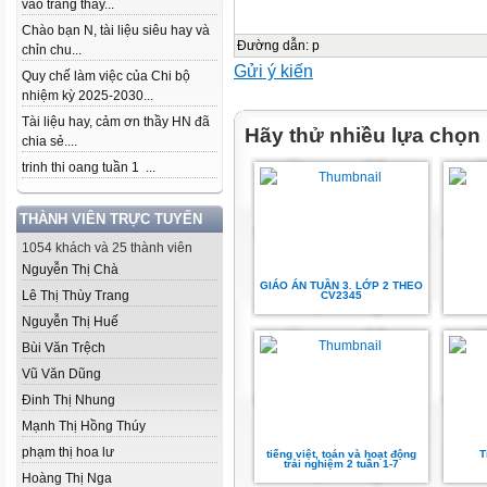
vào trang thầy...
Chào bạn N, tài liệu siêu hay và
Đường dẫn
:
p
chỉn chu...
Gửi ý kiến
Quy chế làm việc của Chi bộ
nhiệm kỳ 2025-2030...
Tài liệu hay, cảm ơn thầy HN đã
Hãy thử nhiều lựa chọn
chia sẻ....
trinh thi oang tuần 1 ...
THÀNH VIÊN TRỰC TUYẾN
1054 khách và 25 thành viên
Nguyễn Thị Chà
GIÁO ÁN TUẦN 3. LỚP 2 THEO
Lê Thị Thùy Trang
CV2345
Nguyễn Thị Huế
Bùi Văn Trệch
Vũ Văn Dũng
Đinh Thị Nhung
Mạnh Thị Hồng Thúy
phạm thị hoa lư
tiếng việt, toán và hoạt động
T
trải nghiệm 2 tuần 1-7
Hoàng Thị Nga