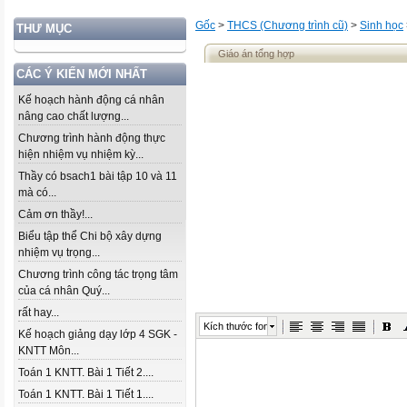
Gốc
>
THCS (Chương trình cũ)
>
Sinh học
THƯ MỤC
Giáo án tổng hợp
CÁC Ý KIẾN MỚI NHẤT
Kế hoạch hành động cá nhân
nâng cao chất lượng...
Chương trình hành động thực
hiện nhiệm vụ nhiệm kỳ...
Thầy có bsach1 bài tập 10 và 11
mà có...
Cảm ơn thầy!...
Biểu tập thể Chi bộ xây dựng
nhiệm vụ trọng...
Chương trình công tác trọng tâm
của cá nhân Quý...
rất hay...
Kích thước font
Kế hoạch giảng dạy lớp 4 SGK -
KNTT Môn...
Toán 1 KNTT. Bài 1 Tiết 2....
Toán 1 KNTT. Bài 1 Tiết 1....