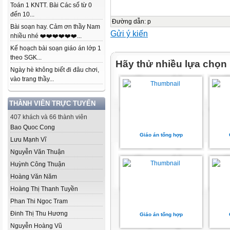
Toán 1 KNTT. Bài Các số từ 0
đến 10...
Đường dẫn
:
p
Bài soạn hay. Cảm ơn thầy Nam
Gửi ý kiến
nhiều nhé ❤️❤️❤️❤️❤️❤️...
Kế hoạch bài soạn giáo án lớp 1
theo SGK...
Hãy thử nhiều lựa chọn
Ngày hè không biết đi đâu chơi,
vào trang thầy...
THÀNH VIÊN TRỰC TUYẾN
407 khách và 66 thành viên
Bao Quoc Cong
Giáo án tổng hợp
Lưu Mạnh Vĩ
Nguyễn Văn Thuận
Huỳnh Công Thuận
Hoàng Văn Năm
Hoàng Thị Thanh Tuyền
Phan Thi Ngoc Tram
Đinh Thị Thu Hương
Giáo án tổng hợp
Nguyễn Hoàng Vũ