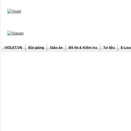
ViOLET.VN
Bài giảng
Giáo án
Đề thi & Kiểm tra
Tư liệu
E-Lea