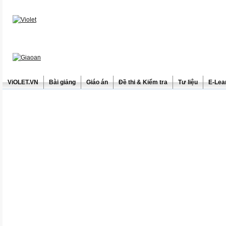
ViOLET.VN
Bài giảng
Giáo án
Đề thi & Kiểm tra
Tư liệu
E-Lea