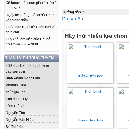
Kế hoạch bài soạn giáo án lớp 1
theo SGK...
Đường dẫn
:
p
Ngày hè không biết đi đâu chơi,
Gửi ý kiến
vào trang thầy...
Chào bạn N, tài liệu siêu hay và
chỉn chu...
Hãy thử nhiều lựa chọn
Quy chế làm việc của Chi bộ
nhiệm kỳ 2025-2030...
THÀNH VIÊN TRỰC TUYẾN
309 khách và 23 thành viên
cao van sơn
Giáo án tổng hợp
Bình Phạm Ngọc Lâm
Phamthị Huệ
chúc gia linh
Kim Minh Duy
Lâm Thế Vĩnh
Nguyễn Tôn
Nguyễn Văn Hiệp
Giáo án tổng hợp
Đỗ Thị Yến