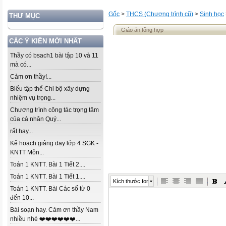
Gốc
>
THCS (Chương trình cũ)
>
Sinh học
THƯ MỤC
Giáo án tổng hợp
CÁC Ý KIẾN MỚI NHẤT
Thầy có bsach1 bài tập 10 và 11
mà có...
Cảm ơn thầy!...
Biểu tập thể Chi bộ xây dựng
nhiệm vụ trọng...
Chương trình công tác trọng tâm
của cá nhân Quý...
rất hay...
Kế hoạch giảng dạy lớp 4 SGK -
KNTT Môn...
Toán 1 KNTT. Bài 1 Tiết 2....
Toán 1 KNTT. Bài 1 Tiết 1....
Kích thước font
Toán 1 KNTT. Bài Các số từ 0
đến 10...
Bài soạn hay. Cảm ơn thầy Nam
nhiều nhé ❤️❤️❤️❤️❤️❤️...