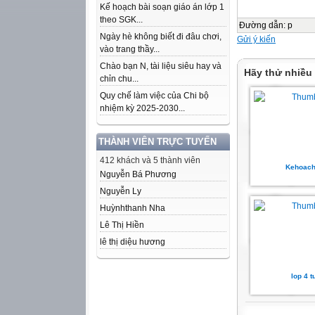
Kế hoạch bài soạn giáo án lớp 1
theo SGK...
Đường dẫn
:
p
Ngày hè không biết đi đâu chơi,
Gửi ý kiến
vào trang thầy...
Chào bạn N, tài liệu siêu hay và
Hãy thử nhiều
chỉn chu...
Quy chế làm việc của Chi bộ
nhiệm kỳ 2025-2030...
THÀNH VIÊN TRỰC TUYẾN
412 khách và 5 thành viên
Kehoac
Nguyễn Bá Phương
Nguyễn Ly
Huỳnhthanh Nha
Lê Thị Hiền
lê thị diệu hương
lop 4 t