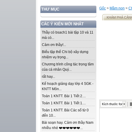
Gốc
>
Mầm non
>
C
THƯ MỤC
KHÁM PHÁ CẢN
CÁC Ý KIẾN MỚI NHẤT
Thầy có bsach1 bài tập 10 và 11
mà có...
Cảm ơn thầy!...
Biểu tập thể Chi bộ xây dựng
nhiệm vụ trọng...
Chương trình công tác trọng tâm
của cá nhân Quý...
rất hay...
Kế hoạch giảng dạy lớp 4 SGK -
KNTT Môn...
Toán 1 KNTT. Bài 1 Tiết 2....
Toán 1 KNTT. Bài 1 Tiết 1....
Kích thước font
Toán 1 KNTT. Bài Các số từ 0
đến 10...
Bài soạn hay. Cảm ơn thầy Nam
nhiều nhé ❤️❤️❤️❤️❤️❤️...