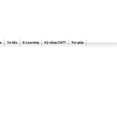
ra
Tư liệu
E-Learning
Kỹ năng CNTT
Trợ giúp