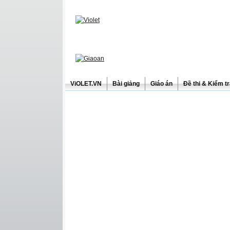
ViOLET.VN
Bài giảng
Giáo án
Đề thi & Kiểm t