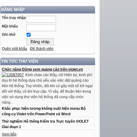
ĐĂNG NHẬP
Tên truy nhập
Mật khẩu
Ghi nhớ
Quên mật khẩu
ĐK thành viên
TIN TỨC THƯ VIỆN
Chức năng Dừng xem quảng cáo trên violet.vn
Kính chào các thầy, cô! Hiện tại, kinh phí
duy trì hệ thống dựa chủ yếu vào việc đặt quảng cáo
trên hệ thống. Tuy nhiên, đôi khi có gây một số trở ngại
đối với thầy, cô khi truy cập. Vì vậy, để thuận tiện trong
việc sử dụng thư viện hệ thống đã cung cấp chức
năng...
Khắc phục hiện tượng không xuất hiện menu Bộ
công cụ Violet trên PowerPoint và Word
Thử nghiệm Hệ thống Kiểm tra Trực tuyến ViOLET
Giai đoạn 1
Xem tiếp