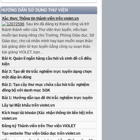
HƯỚNG DẪN SỬ DỤNG THƯ VIỆN
Xác thực Thông tin thành viên trên violet.vn
Sau khi đã đăng ký thành công và trở
thành thành viên của Thư viện trực tuyến, nếu bạn
muốn tạo trang riêng cho Trường, Phòng Giáo dục, Sở
Giáo dục, cho cá nhân mình hay bạn muốn soạn thảo
bài giảng điện tử trực tuyến bằng công cụ soạn thảo
bài giảng ViOLET, bạn...
Bài 4: Quản lí ngân hàng câu hỏi và sinh đề có điều
kiện
Bài 3: Tạo đề thi trắc nghiệm trực tuyến dạng chọn
một đáp án đúng
Bài 2: Tạo cây thư mục chứa câu hỏi trắc nghiệm
đồng bộ với danh mục SGK
Bài 1: Hướng dẫn tạo đề thi trắc nghiệm trực tuyến
Lấy lại Mật khẩu trên violet.vn
Kích hoạt tài khoản (Xác nhận thông tin liên hệ) trên
violet.vn
Đăng ký Thành viên trên Thư viện ViOLET
Tạo website Thư viện Giáo dục trên violet.vn