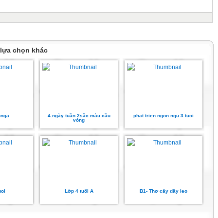
 lựa chọn khác
hnga
4.ngày tuần 2sắc màu cầu
phat trien ngon ngu 3 tuoi
vòng
uoi
Lớp 4 tuổi A
B1- Thơ cây dây leo