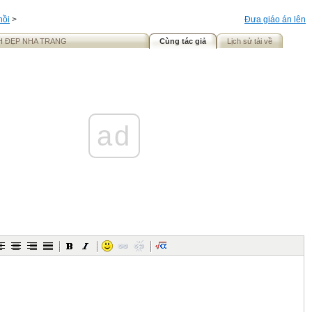
hồi
>
Đưa giáo án lên
H ĐẸP NHA TRANG
Cùng tác giả
Lịch sử tải về
ad