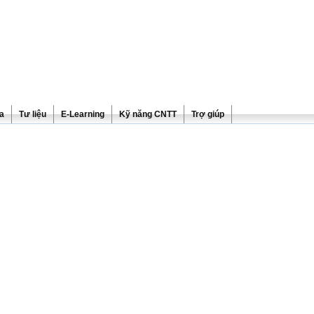
ra
Tư liệu
E-Learning
Kỹ năng CNTT
Trợ giúp