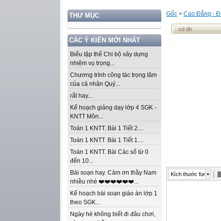
Gốc
>
Cao Đẳng - Đ
THƯ MỤC
cd dh
CÁC Ý KIẾN MỚI NHẤT
Biểu tập thể Chi bộ xây dựng
nhiệm vụ trọng...
Chương trình công tác trọng tâm
của cá nhân Quý...
rất hay...
Kế hoạch giảng dạy lớp 4 SGK -
KNTT Môn...
Toán 1 KNTT. Bài 1 Tiết 2....
Toán 1 KNTT. Bài 1 Tiết 1....
Toán 1 KNTT. Bài Các số từ 0
đến 10...
Bài soạn hay. Cảm ơn thầy Nam
Kích thước font
nhiều nhé ❤️❤️❤️❤️❤️❤️...
Kế hoạch bài soạn giáo án lớp 1
theo SGK...
Ngày hè không biết đi đâu chơi,