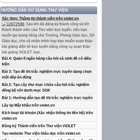
HƯỚNG DẪN SỬ DỤNG THƯ VIỆN
Xác thực Thông tin thành viên trên violet.vn
Sau khi đã đăng ký thành công và trở
thành thành viên của Thư viện trực tuyến, nếu bạn
muốn tạo trang riêng cho Trường, Phòng Giáo dục, Sở
Giáo dục, cho cá nhân mình hay bạn muốn soạn thảo
bài giảng điện tử trực tuyến bằng công cụ soạn thảo
bài giảng ViOLET, bạn...
Bài 4: Quản lí ngân hàng câu hỏi và sinh đề có điều
kiện
Bài 3: Tạo đề thi trắc nghiệm trực tuyến dạng chọn
một đáp án đúng
Bài 2: Tạo cây thư mục chứa câu hỏi trắc nghiệm
đồng bộ với danh mục SGK
Bài 1: Hướng dẫn tạo đề thi trắc nghiệm trực tuyến
Lấy lại Mật khẩu trên violet.vn
Kích hoạt tài khoản (Xác nhận thông tin liên hệ) trên
violet.vn
Đăng ký Thành viên trên Thư viện ViOLET
Tạo website Thư viện Giáo dục trên violet.vn