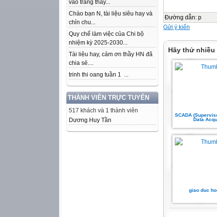
vào trang thầy...
Chào bạn N, tài liệu siêu hay và
Đường dẫn
:
p
chỉn chu...
Gửi ý kiến
Quy chế làm việc của Chi bộ
nhiệm kỳ 2025-2030...
Hãy thử nhiều
Tài liệu hay, cảm ơn thầy HN đã
chia sẻ....
trinh thi oang tuần 1 ...
THÀNH VIÊN TRỰC TUYẾN
517 khách và 1 thành viên
SCADA (Superviso
Dương Huy Tần
Data Acqu
giao duc ho