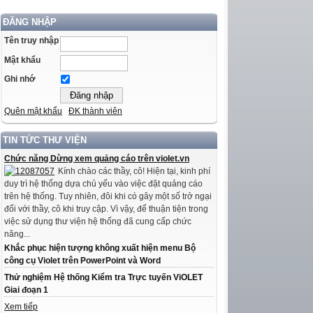
ĐĂNG NHẬP
Tên truy nhập
Mật khẩu
Ghi nhớ
Quên mật khẩu
ĐK thành viên
TIN TỨC THƯ VIỆN
Chức năng Dừng xem quảng cáo trên violet.vn
Kính chào các thầy, cô! Hiện tại, kinh phí
duy trì hệ thống dựa chủ yếu vào việc đặt quảng cáo
trên hệ thống. Tuy nhiên, đôi khi có gây một số trở ngại
đối với thầy, cô khi truy cập. Vì vậy, để thuận tiện trong
việc sử dụng thư viện hệ thống đã cung cấp chức
năng...
Khắc phục hiện tượng không xuất hiện menu Bộ
công cụ Violet trên PowerPoint và Word
Thử nghiệm Hệ thống Kiểm tra Trực tuyến ViOLET
Giai đoạn 1
Xem tiếp