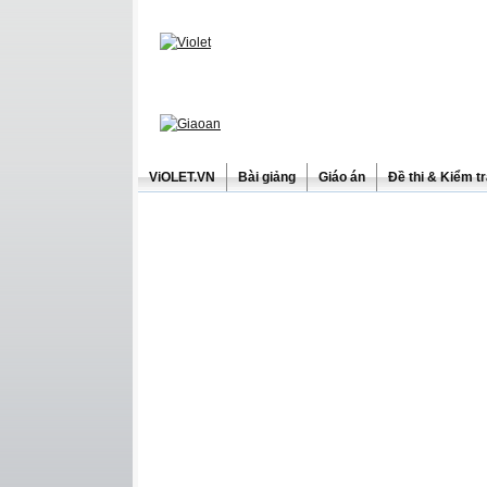
ViOLET.VN
Bài giảng
Giáo án
Đề thi & Kiểm t