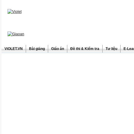
ViOLET.VN
Bài giảng
Giáo án
Đề thi & Kiểm tra
Tư liệu
E-Lea