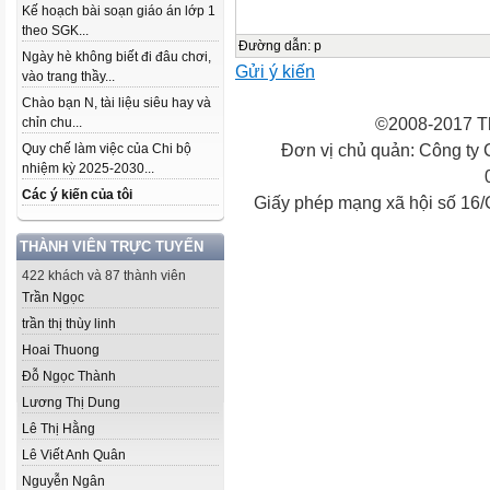
Kế hoạch bài soạn giáo án lớp 1
theo SGK...
Đường dẫn
:
p
Ngày hè không biết đi đâu chơi,
Gửi ý kiến
vào trang thầy...
Chào bạn N, tài liệu siêu hay và
©2008-2017 Th
chỉn chu...
Đơn vị chủ quản: Công ty
Quy chế làm việc của Chi bộ
nhiệm kỳ 2025-2030...
Các ý kiến của tôi
Giấy phép mạng xã hội số 16
THÀNH VIÊN TRỰC TUYẾN
422 khách và 87 thành viên
Trần Ngọc
trần thị thùy linh
Hoai Thuong
Đỗ Ngọc Thành
Lương Thị Dung
Lê Thị Hằng
Lê Viết Anh Quân
Nguyễn Ngân