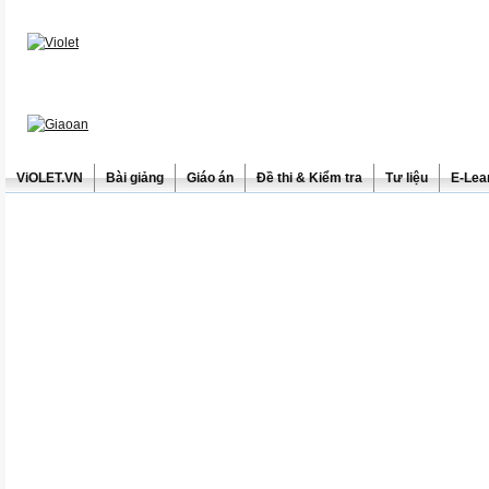
ViOLET.VN
Bài giảng
Giáo án
Đề thi & Kiểm tra
Tư liệu
E-Lea