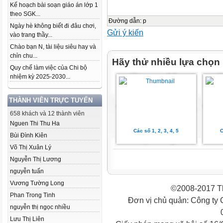
Kế hoạch bài soạn giáo án lớp 1
theo SGK...
Đường dẫn
:
p
Ngày hè không biết đi đâu chơi,
Gửi ý kiến
vào trang thầy...
Chào bạn N, tài liệu siêu hay và
chỉn chu...
Hãy thử nhiều lựa chọn
Quy chế làm việc của Chi bộ
nhiệm kỳ 2025-2030...
THÀNH VIÊN TRỰC TUYẾN
658 khách và 12 thành viên
Nguen Thi Thu Ha
Các số 1, 2, 3, 4, 5
C
Bùi Đình Kiên
Võ Thị Xuân Lý
Nguyễn Thị Lương
nguyễn tuấn
Vương Tường Long
©2008-2017 Th
Phan Trong Tinh
Đơn vị chủ quản: Công ty
nguyễn thị ngọc nhiều
Lưu Thị Liên