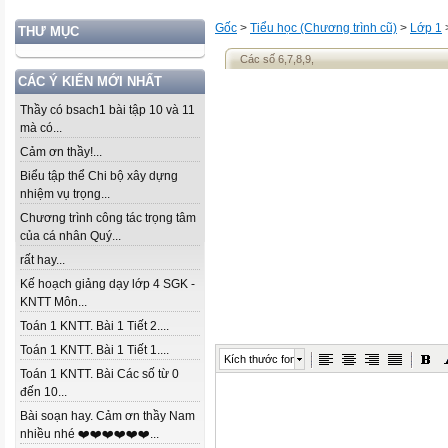
Gốc
>
Tiểu học (Chương trình cũ)
>
Lớp 1
THƯ MỤC
Các số 6,7,8,9,
CÁC Ý KIẾN MỚI NHẤT
Thầy có bsach1 bài tập 10 và 11
mà có...
Cảm ơn thầy!...
Biểu tập thể Chi bộ xây dựng
nhiệm vụ trọng...
Chương trình công tác trọng tâm
của cá nhân Quý...
rất hay...
Kế hoạch giảng dạy lớp 4 SGK -
KNTT Môn...
Toán 1 KNTT. Bài 1 Tiết 2....
Toán 1 KNTT. Bài 1 Tiết 1....
Kích thước font
Toán 1 KNTT. Bài Các số từ 0
đến 10...
Bài soạn hay. Cảm ơn thầy Nam
nhiều nhé ❤️❤️❤️❤️❤️❤️...