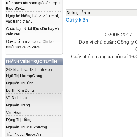
Kế hoạch bài soạn giáo án lớp 1
theo SGK...
Đường dẫn
:
p
Ngày hè không biết đi đâu chơi,
Gửi ý kiến
vào trang thầy...
Chào bạn N, tài liệu siêu hay và
©2008-2017 Th
chỉn chu...
Đơn vị chủ quản: Công ty
Quy chế làm việc của Chi bộ
nhiệm kỳ 2025-2030...
Giấy phép mạng xã hội số 16
THÀNH VIÊN TRỰC TUYẾN
263 khách và 18 thành viên
Ngô Thị HươngGiang
Nguyễn Thị Tình
Lê Thị Kim Dung
Vũ Đình Luc
Nguyễn Trang
Van Hien
Đặng Thị Hằng
Nguyễn Thị Mai Phương
Trần Ngọc Phước An