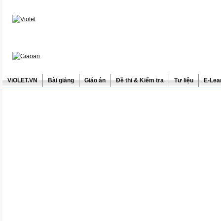
ViOLET.VN
Bài giảng
Giáo án
Đề thi & Kiểm tra
Tư liệu
E-Lea