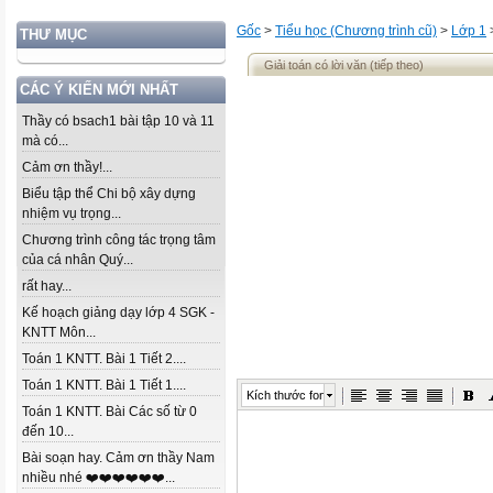
Gốc
>
Tiểu học (Chương trình cũ)
>
Lớp 1
THƯ MỤC
Giải toán có lời văn (tiếp theo)
CÁC Ý KIẾN MỚI NHẤT
Thầy có bsach1 bài tập 10 và 11
mà có...
Cảm ơn thầy!...
Biểu tập thể Chi bộ xây dựng
nhiệm vụ trọng...
Chương trình công tác trọng tâm
của cá nhân Quý...
rất hay...
Kế hoạch giảng dạy lớp 4 SGK -
KNTT Môn...
Toán 1 KNTT. Bài 1 Tiết 2....
Toán 1 KNTT. Bài 1 Tiết 1....
Kích thước font
Toán 1 KNTT. Bài Các số từ 0
đến 10...
Bài soạn hay. Cảm ơn thầy Nam
nhiều nhé ❤️❤️❤️❤️❤️❤️...