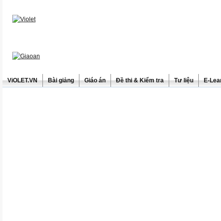
ViOLET.VN
Bài giảng
Giáo án
Đề thi & Kiểm tra
Tư liệu
E-Lea