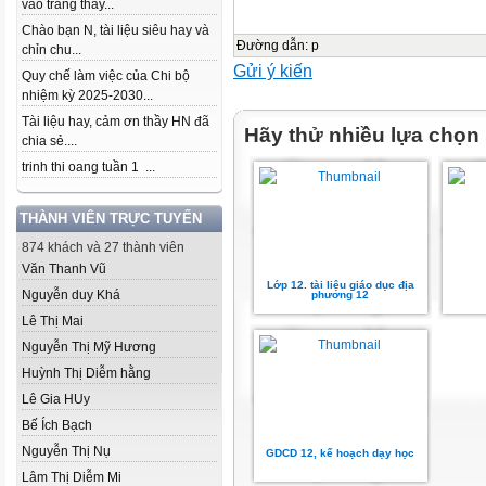
vào trang thầy...
Chào bạn N, tài liệu siêu hay và
Đường dẫn
:
p
chỉn chu...
Gửi ý kiến
Quy chế làm việc của Chi bộ
nhiệm kỳ 2025-2030...
Tài liệu hay, cảm ơn thầy HN đã
Hãy thử nhiều lựa chọn
chia sẻ....
trinh thi oang tuần 1 ...
THÀNH VIÊN TRỰC TUYẾN
874 khách và 27 thành viên
Văn Thanh Vũ
Lớp 12. tài liệu giáo dục địa
Nguyễn duy Khá
phương 12
Lê Thị Mai
Nguyễn Thị Mỹ Hương
Huỳnh Thị Diễm hằng
Lê Gia HUy
Bế Ích Bạch
Nguyễn Thị Nụ
GDCD 12, kế hoạch dạy học
Lâm Thị Diễm Mi