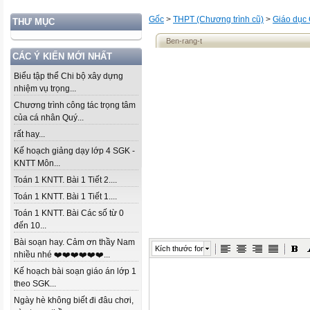
Gốc
>
THPT (Chương trình cũ)
>
Giáo dục
THƯ MỤC
Ben-rang-t
CÁC Ý KIẾN MỚI NHẤT
Biểu tập thể Chi bộ xây dựng
nhiệm vụ trọng...
Chương trình công tác trọng tâm
của cá nhân Quý...
rất hay...
Kế hoạch giảng dạy lớp 4 SGK -
KNTT Môn...
Toán 1 KNTT. Bài 1 Tiết 2....
Toán 1 KNTT. Bài 1 Tiết 1....
Toán 1 KNTT. Bài Các số từ 0
đến 10...
Bài soạn hay. Cảm ơn thầy Nam
Kích thước font
nhiều nhé ❤️❤️❤️❤️❤️❤️...
Kế hoạch bài soạn giáo án lớp 1
theo SGK...
Ngày hè không biết đi đâu chơi,