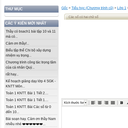
Gốc
>
Tiểu học (Chương trình cũ)
>
Lớp 1
THƯ MỤC
Các số có hai chữ số
CÁC Ý KIẾN MỚI NHẤT
Thầy có bsach1 bài tập 10 và 11
mà có...
Cảm ơn thầy!...
Biểu tập thể Chi bộ xây dựng
nhiệm vụ trọng...
Chương trình công tác trọng tâm
của cá nhân Quý...
rất hay...
Kế hoạch giảng dạy lớp 4 SGK -
KNTT Môn...
Toán 1 KNTT. Bài 1 Tiết 2....
Toán 1 KNTT. Bài 1 Tiết 1....
Kích thước font
Toán 1 KNTT. Bài Các số từ 0
đến 10...
Bài soạn hay. Cảm ơn thầy Nam
nhiều nhé ❤️❤️❤️❤️❤️❤️...