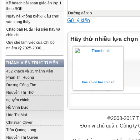
Kế hoạch bài soạn giáo án lớp 1
theo SGK...
Đường dẫn
:
p
Ngày hè không biết đi đâu chơi,
Gửi ý kiến
vào trang thầy...
Chào bạn N, tài liệu siêu hay và
chỉn chu...
Hãy thử nhiều lựa chọn
Quy chế làm việc của Chi bộ
nhiệm kỳ 2025-2030...
THÀNH VIÊN TRỰC TUYẾN
452 khách và 35 thành viên
Phan Thi Huong
Các số có hai chữ số
Dương Công Thọ
Nguyễn Thị Thơ
nguyễn chính
Hồ Vĩnh Đức
Hảo Thị Mai
©2008-2017 Th
Christian Oliver
Đơn vị chủ quản: Công ty
Trần Quang Long
Nguyễn Thị Quyên