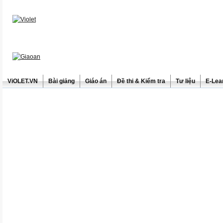
ViOLET.VN
Bài giảng
Giáo án
Đề thi & Kiểm tra
Tư liệu
E-Lea