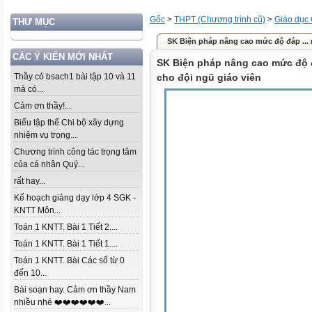
Gốc
>
THPT (Chương trình cũ)
>
Giáo dục
THƯ MỤC
SK Biện pháp nâng cao mức độ đáp ... 
CÁC Ý KIẾN MỚI NHẤT
SK Biện pháp nâng cao mức độ
Thầy có bsach1 bài tập 10 và 11
cho đội ngũ giáo viên
mà có...
Cảm ơn thầy!...
Biểu tập thể Chi bộ xây dựng
nhiệm vụ trọng...
Chương trình công tác trọng tâm
của cá nhân Quý...
rất hay...
Kế hoạch giảng dạy lớp 4 SGK -
KNTT Môn...
Toán 1 KNTT. Bài 1 Tiết 2....
Toán 1 KNTT. Bài 1 Tiết 1....
Toán 1 KNTT. Bài Các số từ 0
đến 10...
Bài soạn hay. Cảm ơn thầy Nam
nhiều nhé ❤️❤️❤️❤️❤️❤️...