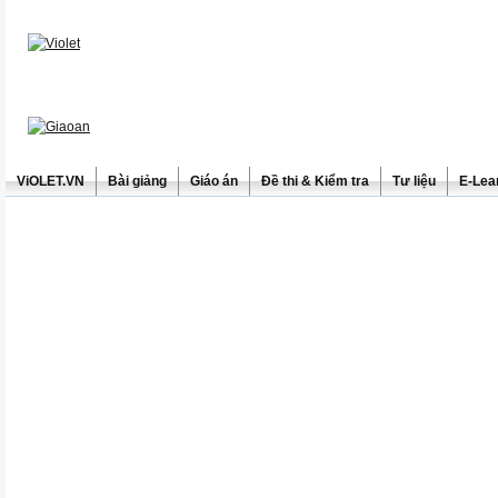
ViOLET.VN
Bài giảng
Giáo án
Đề thi & Kiểm tra
Tư liệu
E-Lea