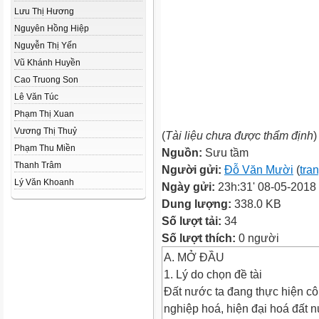
Lưu Thị Hương
Nguyên Hồng Hiệp
Nguyễn Thị Yến
Vũ Khánh Huyền
Cao Truong Son
Lê Văn Túc
Phạm Thị Xuan
Vương Thị Thuỷ
(
Tài liệu chưa được thẩm định
)
Phạm Thu Miền
Nguồn:
Sưu tầm
Thanh Trâm
Người gửi:
Đỗ Văn Mười
(
tra
Lý Văn Khoanh
Ngày gửi:
23h:31' 08-05-2018
Dung lượng:
338.0 KB
Số lượt tải:
34
Số lượt thích:
0 người
A. MỞ ĐẦU
1. Lý do chọn đề tài
Đất nước ta đang thực hiện cô
nghiệp hoá, hiện đại hoá đất 