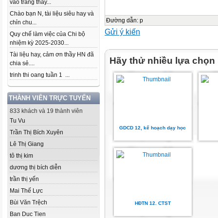
vào trang thầy...
Chào bạn N, tài liệu siêu hay và
Đường dẫn
:
p
chỉn chu...
Gửi ý kiến
Quy chế làm việc của Chi bộ
nhiệm kỳ 2025-2030...
Tài liệu hay, cảm ơn thầy HN đã
Hãy thử nhiều lựa chọn
chia sẻ....
trinh thi oang tuần 1 ...
THÀNH VIÊN TRỰC TUYẾN
833 khách và 19 thành viên
Tu Vu
GDCD 12, kế hoạch dạy học
Trần Thị Bích Xuyên
Lê Thị Giang
tô thị kim
dương thị bích diễn
trần thị yến
Mai Thế Lực
Bùi Văn Trệch
HĐTN 12. CTST
Ban Duc Tien