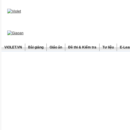
ViOLET.VN
Bài giảng
Giáo án
Đề thi & Kiểm tra
Tư liệu
E-Lea