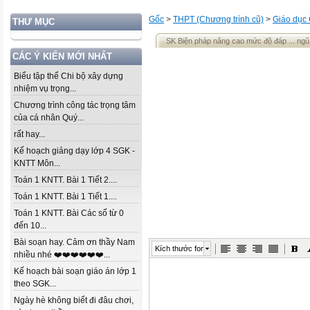
Gốc
>
THPT (Chương trình cũ)
>
Giáo dục
THƯ MỤC
SK Biện pháp nâng cao mức độ đáp ... ngũ 
CÁC Ý KIẾN MỚI NHẤT
Biểu tập thể Chi bộ xây dựng
nhiệm vụ trọng...
Chương trình công tác trọng tâm
của cá nhân Quý...
rất hay...
Kế hoạch giảng dạy lớp 4 SGK -
KNTT Môn...
Toán 1 KNTT. Bài 1 Tiết 2....
Toán 1 KNTT. Bài 1 Tiết 1....
Toán 1 KNTT. Bài Các số từ 0
đến 10...
Bài soạn hay. Cảm ơn thầy Nam
Kích thước font
nhiều nhé ❤️❤️❤️❤️❤️❤️...
Kế hoạch bài soạn giáo án lớp 1
theo SGK...
Ngày hè không biết đi đâu chơi,