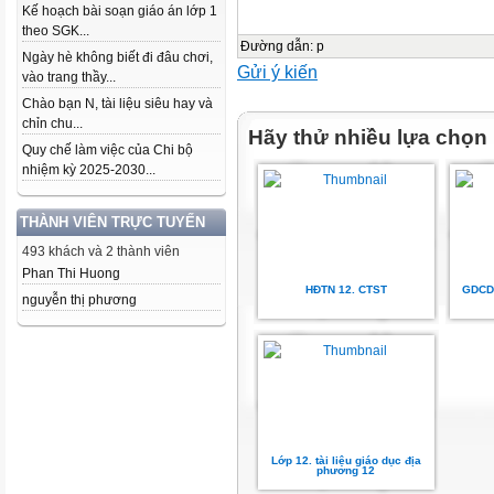
Kế hoạch bài soạn giáo án lớp 1
theo SGK...
Đường dẫn
:
p
Ngày hè không biết đi đâu chơi,
Gửi ý kiến
vào trang thầy...
Chào bạn N, tài liệu siêu hay và
chỉn chu...
Hãy thử nhiều lựa chọn
Quy chế làm việc của Chi bộ
nhiệm kỳ 2025-2030...
THÀNH VIÊN TRỰC TUYẾN
493 khách và 2 thành viên
Phan Thi Huong
HĐTN 12. CTST
GDCD 
nguyễn thị phương
Lớp 12. tài liệu giáo dục địa
phương 12