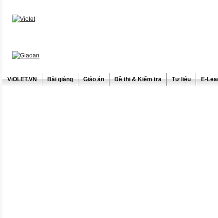
ViOLET.VN
Bài giảng
Giáo án
Đề thi & Kiểm tra
Tư liệu
E-Lea