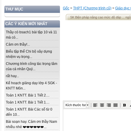
Gốc
>
THPT (Chương trình cũ)
>
Giáo dục
THƯ MỤC
SK Biện pháp nâng cao mức độ đáp ... ngũ 
CÁC Ý KIẾN MỚI NHẤT
Thầy có bsach1 bài tập 10 và 11
mà có...
Cảm ơn thầy!...
Biểu tập thể Chi bộ xây dựng
nhiệm vụ trọng...
Chương trình công tác trọng tâm
của cá nhân Quý...
rất hay...
Kế hoạch giảng dạy lớp 4 SGK -
KNTT Môn...
Toán 1 KNTT. Bài 1 Tiết 2....
Toán 1 KNTT. Bài 1 Tiết 1....
Kích thước font
Toán 1 KNTT. Bài Các số từ 0
đến 10...
Bài soạn hay. Cảm ơn thầy Nam
nhiều nhé ❤️❤️❤️❤️❤️❤️...