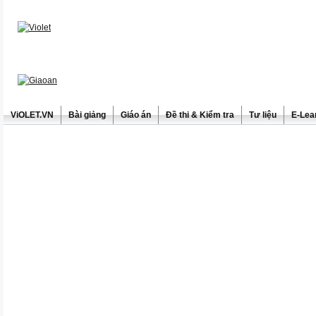
ViOLET.VN
Bài giảng
Giáo án
Đề thi & Kiểm tra
Tư liệu
E-Lea