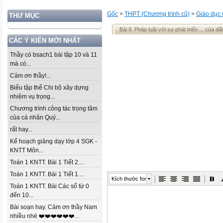
Gốc
>
THPT (Chương trình cũ)
>
Giáo dục
THƯ MỤC
Bài 9. Pháp luật với sự phát triển ... của đ
CÁC Ý KIẾN MỚI NHẤT
Thầy có bsach1 bài tập 10 và 11
mà có...
Cảm ơn thầy!...
Biểu tập thể Chi bộ xây dựng
nhiệm vụ trọng...
Chương trình công tác trọng tâm
của cá nhân Quý...
rất hay...
Kế hoạch giảng dạy lớp 4 SGK -
KNTT Môn...
Toán 1 KNTT. Bài 1 Tiết 2....
Toán 1 KNTT. Bài 1 Tiết 1....
Kích thước font
Toán 1 KNTT. Bài Các số từ 0
đến 10...
Bài soạn hay. Cảm ơn thầy Nam
nhiều nhé ❤️❤️❤️❤️❤️❤️...