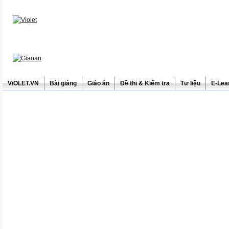
ViOLET.VN
Bài giảng
Giáo án
Đề thi & Kiểm tra
Tư liệu
E-Lea