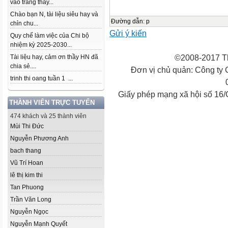
vào trang thầy...
Chào bạn N, tài liệu siêu hay và
Đường dẫn
:
p
chỉn chu...
Gửi ý kiến
Quy chế làm việc của Chi bộ
nhiệm kỳ 2025-2030...
©2008-2017 Th
Tài liệu hay, cảm ơn thầy HN đã
chia sẻ....
Đơn vị chủ quản: Công ty
trinh thi oang tuần 1 ...
Giấy phép mạng xã hội số 16
THÀNH VIÊN TRỰC TUYẾN
474 khách và 25 thành viên
Mùi Thi Đức
Nguyễn Phương Anh
bach thang
Vũ Trí Hoan
lê thị kim thi
Tan Phuong
Trần Văn Long
Nguyễn Ngọc
Nguyễn Mạnh Quyết