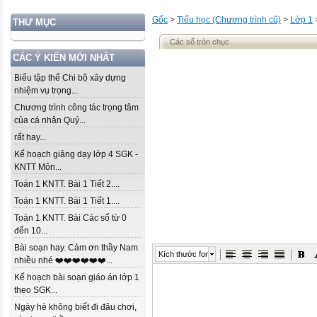
Gốc
>
Tiểu học (Chương trình cũ)
>
Lớp 1
THƯ MỤC
Các số tròn chục
CÁC Ý KIẾN MỚI NHẤT
Biểu tập thể Chi bộ xây dựng
nhiệm vụ trọng...
Chương trình công tác trọng tâm
của cá nhân Quý...
rất hay...
Kế hoạch giảng dạy lớp 4 SGK -
KNTT Môn...
Toán 1 KNTT. Bài 1 Tiết 2....
Toán 1 KNTT. Bài 1 Tiết 1....
Toán 1 KNTT. Bài Các số từ 0
đến 10...
Bài soạn hay. Cảm ơn thầy Nam
Kích thước font
nhiều nhé ❤️❤️❤️❤️❤️❤️...
Kế hoạch bài soạn giáo án lớp 1
theo SGK...
Ngày hè không biết đi đâu chơi,