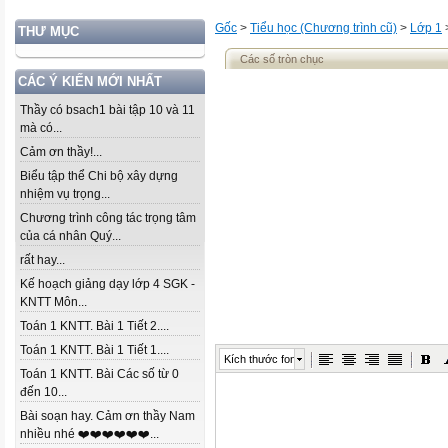
Gốc
>
Tiểu học (Chương trình cũ)
>
Lớp 1
THƯ MỤC
Các số tròn chục
CÁC Ý KIẾN MỚI NHẤT
Thầy có bsach1 bài tập 10 và 11
mà có...
Cảm ơn thầy!...
Biểu tập thể Chi bộ xây dựng
nhiệm vụ trọng...
Chương trình công tác trọng tâm
của cá nhân Quý...
rất hay...
Kế hoạch giảng dạy lớp 4 SGK -
KNTT Môn...
Toán 1 KNTT. Bài 1 Tiết 2....
Toán 1 KNTT. Bài 1 Tiết 1....
Kích thước font
Toán 1 KNTT. Bài Các số từ 0
đến 10...
Bài soạn hay. Cảm ơn thầy Nam
nhiều nhé ❤️❤️❤️❤️❤️❤️...