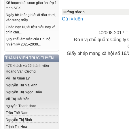
Kế hoạch bài soạn giáo án lớp 1
theo SGK...
Đường dẫn
:
p
Ngày hè không biết đi đâu chơi,
Gửi ý kiến
vào trang thầy...
Chào bạn N, tài liệu siêu hay và
©2008-2017 Th
chỉn chu...
Đơn vị chủ quản: Công ty
Quy chế làm việc của Chi bộ
nhiệm kỳ 2025-2030...
Giấy phép mạng xã hội số 16
THÀNH VIÊN TRỰC TUYẾN
473 khách và 26 thành viên
Hoàng Văn Cường
Võ Thị Xuân Lý
Nguyễn Thị Mai Anh
Nguyễn Thị Ngọc Thảo
Vũ Thị Hải Yến
nguyễn Thanh thao
Trần Thế Nam
Nguyễn Thị Binh
Trịnh Thị Hoa