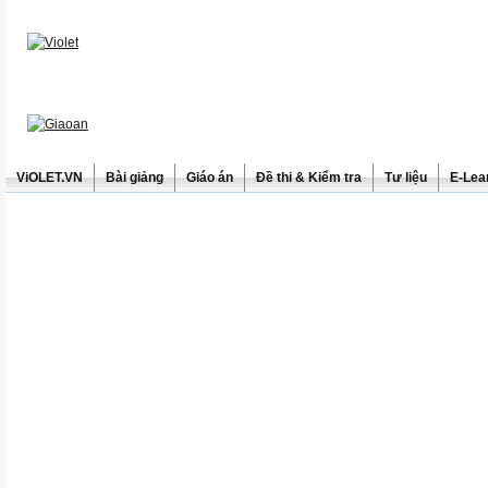
ViOLET.VN
Bài giảng
Giáo án
Đề thi & Kiểm tra
Tư liệu
E-Lea