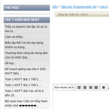
Gốc
>
Tiểu học (Chương trình cũ)
>
Lớp 4
THƯ MỤC
Giáo án Tuần 24 - Lớp 4
CÁC Ý KIẾN MỚI NHẤT
Thầy có bsach1 bài tập 10 và 11
mà có...
Cảm ơn thầy!...
Biểu tập thể Chi bộ xây dựng
nhiệm vụ trọng...
Chương trình công tác trọng tâm
của cá nhân Quý...
rất hay...
Kế hoạch giảng dạy lớp 4 SGK -
KNTT Môn...
Toán 1 KNTT. Bài 1 Tiết 2....
Toán 1 KNTT. Bài 1 Tiết 1....
Kích thước font
Toán 1 KNTT. Bài Các số từ 0
đến 10...
Bài soạn hay. Cảm ơn thầy Nam
nhiều nhé ❤️❤️❤️❤️❤️❤️...