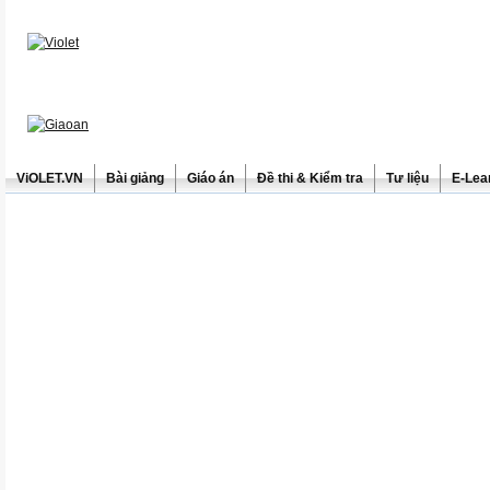
ViOLET.VN
Bài giảng
Giáo án
Đề thi & Kiểm tra
Tư liệu
E-Lea