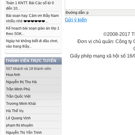
Toán 1 KNTT. Bài Các số từ 0
đến 10...
Đường dẫn
:
p
Bài soạn hay. Cảm ơn thầy Nam
Gửi ý kiến
nhiều nhé ❤️❤️❤️❤️❤️❤️...
Kế hoạch bài soạn giáo án lớp 1
©2008-2017 Th
theo SGK...
Đơn vị chủ quản: Công ty
Ngày hè không biết đi đâu chơi,
vào trang thầy...
Giấy phép mạng xã hội số 16
THÀNH VIÊN TRỰC TUYẾN
507 khách và 18 thành viên
Hua Anh
Nguyễn thị Thu Hà
Trần Minh Phú
Trần Quốc Việt
Trương Minh Khải
Hà Thế Vụ
Lê Quang Vịnh
phạm thị khuyên
Nguyễn Thị Yến Trinh