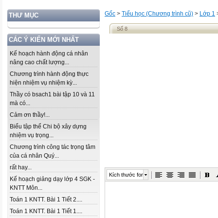
Gốc
>
Tiểu học (Chương trình cũ)
>
Lớp 1
THƯ MỤC
Số 8
CÁC Ý KIẾN MỚI NHẤT
Kế hoạch hành động cá nhân
nâng cao chất lượng...
Chương trình hành động thực
hiện nhiệm vụ nhiệm kỳ...
Thầy có bsach1 bài tập 10 và 11
mà có...
Cảm ơn thầy!...
Biểu tập thể Chi bộ xây dựng
nhiệm vụ trọng...
Chương trình công tác trọng tâm
của cá nhân Quý...
rất hay...
Kích thước font
Kế hoạch giảng dạy lớp 4 SGK -
KNTT Môn...
Toán 1 KNTT. Bài 1 Tiết 2....
Toán 1 KNTT. Bài 1 Tiết 1....