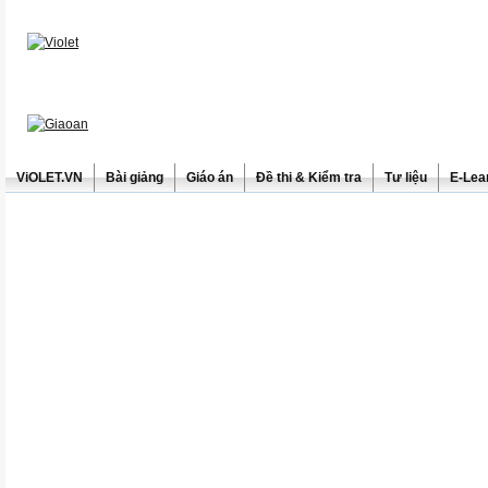
ViOLET.VN
Bài giảng
Giáo án
Đề thi & Kiểm tra
Tư liệu
E-Lea