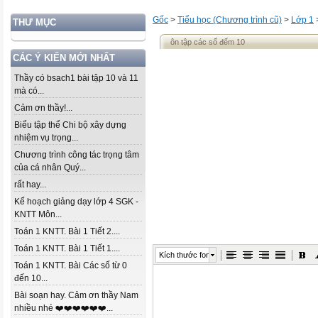
Gốc
>
Tiểu học (Chương trình cũ)
>
Lớp 1
THƯ MỤC
ôn tập các số đếm 10
CÁC Ý KIẾN MỚI NHẤT
Thầy có bsach1 bài tập 10 và 11
mà có...
Cảm ơn thầy!...
Biểu tập thể Chi bộ xây dựng
nhiệm vụ trọng...
Chương trình công tác trọng tâm
của cá nhân Quý...
rất hay...
Kế hoạch giảng dạy lớp 4 SGK -
KNTT Môn...
Toán 1 KNTT. Bài 1 Tiết 2....
Toán 1 KNTT. Bài 1 Tiết 1....
Kích thước font
Toán 1 KNTT. Bài Các số từ 0
đến 10...
Bài soạn hay. Cảm ơn thầy Nam
nhiều nhé ❤️❤️❤️❤️❤️❤️...