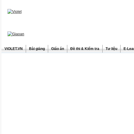
ViOLET.VN
Bài giảng
Giáo án
Đề thi & Kiểm tra
Tư liệu
E-Lea