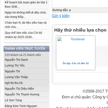
Kế hoạch bài soạn giáo án lớp 1
theo SGK...
Đường dẫn
:
p
Ngày hè không biết đi đâu chơi,
Gửi ý kiến
vào trang thầy...
Chào bạn N, tài liệu siêu hay và
chỉn chu...
Hãy thử nhiều lựa chọn
Quy chế làm việc của Chi bộ
nhiệm kỳ 2025-2030...
THÀNH VIÊN TRỰC TUYẾN
215 khách và 21 thành viên
Nguyễn Thị Oanh
Ôn tập: Các số đến 10
Lường Thị Yến
Nguyên Thi
Lương Văn Thiệp
ngô thị thu hà
Nguyễn Thị Diệu Hiền
©2008-2017 Th
Nguyễn Thị Thanh Hương
Đơn vị chủ quản: Công ty
Lê Sơn Tùng
Đặng Kiim Trinh Nguyen