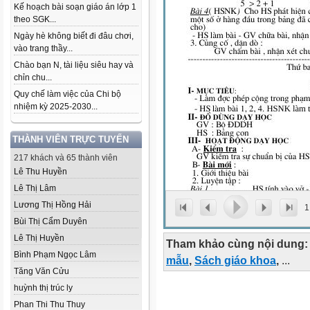
Kế hoạch bài soạn giáo án lớp 1
theo SGK...
Ngày hè không biết đi đâu chơi,
vào trang thầy...
Chào bạn N, tài liệu siêu hay và
chỉn chu...
Quy chế làm việc của Chi bộ
nhiệm kỳ 2025-2030...
THÀNH VIÊN TRỰC TUYẾN
217 khách và 65 thành viên
Lê Thu Huyền
Lê Thị Lâm
Lương Thị Hồng Hải
1
Bùi Thị Cẩm Duyên
Lê Thị Huyền
Tham khảo cùng nội dung:
Bình Phạm Ngọc Lâm
mẫu
,
Sách giáo khoa
,
...
Tăng Văn Cửu
huỳnh thị trúc ly
Phan Thi Thu Thuy