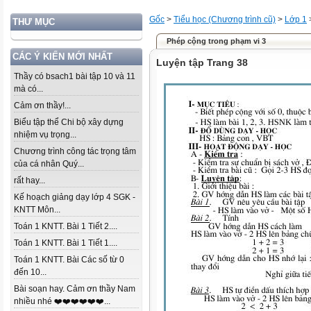
Gốc
>
Tiểu học (Chương trình cũ)
>
Lớp 1
THƯ MỤC
Phép cộng trong phạm vi 3
CÁC Ý KIẾN MỚI NHẤT
Luyện tập Trang 38
Thầy có bsach1 bài tập 10 và 11
mà có...
Cảm ơn thầy!...
Biểu tập thể Chi bộ xây dựng
nhiệm vụ trọng...
Chương trình công tác trọng tâm
của cá nhân Quý...
rất hay...
Kế hoạch giảng dạy lớp 4 SGK -
KNTT Môn...
Toán 1 KNTT. Bài 1 Tiết 2....
Toán 1 KNTT. Bài 1 Tiết 1....
Toán 1 KNTT. Bài Các số từ 0
đến 10...
Bài soạn hay. Cảm ơn thầy Nam
nhiều nhé ❤️❤️❤️❤️❤️❤️...