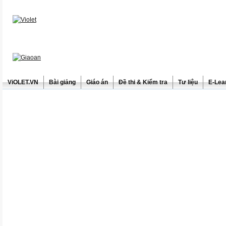
ViOLET.VN
Bài giảng
Giáo án
Đề thi & Kiểm tra
Tư liệu
E-Lea