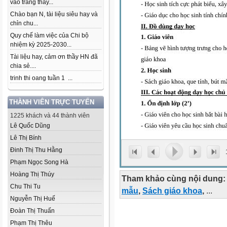
vào trang thầy...
Chào bạn N, tài liệu siêu hay và
chỉn chu...
Quy chế làm việc của Chi bộ
nhiệm kỳ 2025-2030...
Tài liệu hay, cảm ơn thầy HN đã
chia sẻ....
trinh thi oang tuần 1 ...
THÀNH VIÊN TRỰC TUYẾN
1225 khách và 44 thành viên
Lê Quốc Dũng
Lê Thị Bính
Đinh Thị Thu Hằng
Phạm Ngọc Song Hà
Hoàng Thị Thúy
Tham khảo cùng nội dung:
Chu Thi Tu
mẫu
,
Sách giáo khoa
,
...
Nguyễn Thị Huế
Đoàn Thị Thuấn
Phạm Thị Thêu