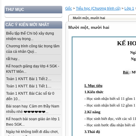
Gốc
>
Tiểu học (Chương trình cũ)
>
Lớp 1
THƯ MỤC
Mười một, mười hai
CÁC Ý KIẾN MỚI NHẤT
Mười một, mười hai
Biểu tập thể Chi bộ xây dựng
nhiệm vụ trọng...
Chương trình công tác trọng tâm
của cá nhân Quý...
rất hay...
Kế hoạch giảng dạy lớp 4 SGK -
KNTT Môn...
Toán 1 KNTT. Bài 1 Tiết 2....
Toán 1 KNTT. Bài 1 Tiết 1....
Toán 1 KNTT. Bài Các số từ 0
đến 10...
Bài soạn hay. Cảm ơn thầy Nam
nhiều nhé ❤️❤️❤️❤️❤️❤️...
Kế hoạch bài soạn giáo án lớp 1
theo SGK...
Ngày hè không biết đi đâu chơi,