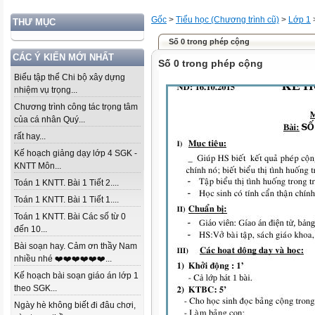
Gốc
>
Tiểu học (Chương trình cũ)
>
Lớp 1
THƯ MỤC
Số 0 trong phép cộng
CÁC Ý KIẾN MỚI NHẤT
Số 0 trong phép cộng
Biểu tập thể Chi bộ xây dựng
nhiệm vụ trọng...
Chương trình công tác trọng tâm
của cá nhân Quý...
rất hay...
Kế hoạch giảng dạy lớp 4 SGK -
KNTT Môn...
Toán 1 KNTT. Bài 1 Tiết 2....
Toán 1 KNTT. Bài 1 Tiết 1....
Toán 1 KNTT. Bài Các số từ 0
đến 10...
Bài soạn hay. Cảm ơn thầy Nam
nhiều nhé ❤️❤️❤️❤️❤️❤️...
Kế hoạch bài soạn giáo án lớp 1
theo SGK...
Ngày hè không biết đi đâu chơi,