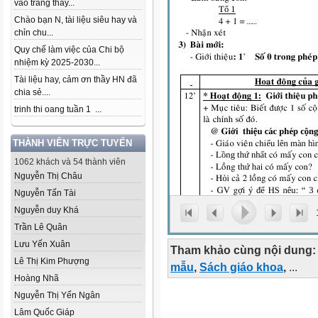
vào trang thầy...
Chào bạn N, tài liệu siêu hay và
chỉn chu...
Quy chế làm việc của Chi bộ
nhiệm kỳ 2025-2030...
Tài liệu hay, cảm ơn thầy HN đã
chia sẻ....
trinh thi oang tuần 1 ...
THÀNH VIÊN TRỰC TUYẾN
1062 khách và 54 thành viên
Nguyễn Thị Châu
Nguyễn Tấn Tài
Nguyễn duy Khá
Trần Lê Quân
Lưu Yến Xuân
Tham khảo cùng nội dung:
Lê Thị Kim Phượng
mẫu
,
Sách giáo khoa
,
...
Hoàng Nhã
Nguyễn Thị Yến Ngân
Lâm Quốc Giáp