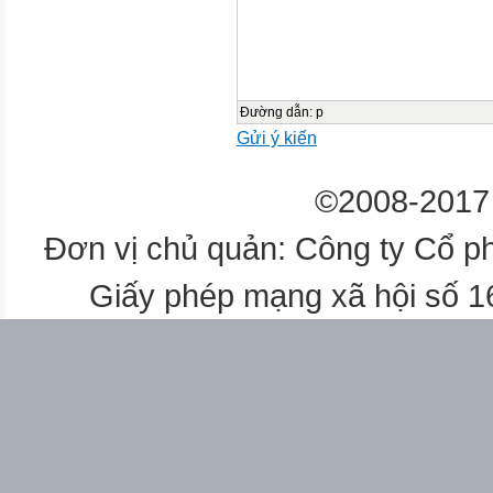
4 + 1 = …… 3 + 2 = …… 2 + 
- Nhận xét
Bài mới:
- Giới thiệu: 1’ Số 0 trong phé
Đường dẫn
:
p
Gửi ý kiến
Hoạt động của giáo viên
©2008-2017 
Hoạt động của học sinh

Đơn vị chủ quản: Công ty Cổ p
12’
Giấy phép mạng xã hội số 