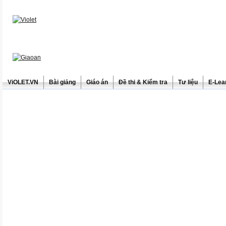
ViOLET.VN
Bài giảng
Giáo án
Đề thi & Kiểm tra
Tư liệu
E-Lea