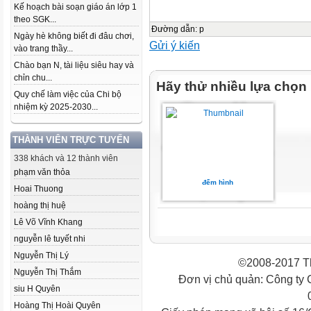
Kế hoạch bài soạn giáo án lớp 1
theo SGK...
Đường dẫn
:
p
Ngày hè không biết đi đâu chơi,
Gửi ý kiến
vào trang thầy...
Chào bạn N, tài liệu siêu hay và
chỉn chu...
Hãy thử nhiều lựa chọn
Quy chế làm việc của Chi bộ
nhiệm kỳ 2025-2030...
THÀNH VIÊN TRỰC TUYẾN
338 khách và 12 thành viên
phạm văn thỏa
đếm hình
Hoai Thuong
hoàng thị huệ
Lê Võ Vĩnh Khang
nguyễn lê tuyết nhi
Nguyễn Thị Lý
©2008-2017 Th
Nguyễn Thị Thắm
Đơn vị chủ quản: Công ty
siu H Quyên
Hoàng Thị Hoài Quyên