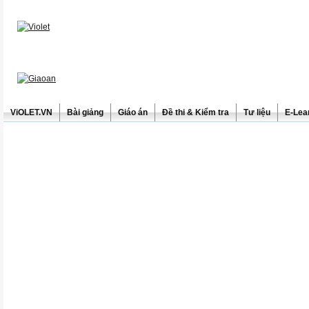
ViOLET.VN
Bài giảng
Giáo án
Đề thi & Kiểm tra
Tư liệu
E-Lea