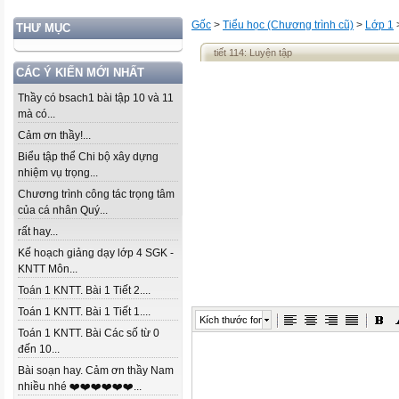
Gốc
>
Tiểu học (Chương trình cũ)
>
Lớp 1
THƯ MỤC
tiết 114: Luyện tập
CÁC Ý KIẾN MỚI NHẤT
Thầy có bsach1 bài tập 10 và 11
mà có...
Cảm ơn thầy!...
Biểu tập thể Chi bộ xây dựng
nhiệm vụ trọng...
Chương trình công tác trọng tâm
của cá nhân Quý...
rất hay...
Kế hoạch giảng dạy lớp 4 SGK -
KNTT Môn...
Toán 1 KNTT. Bài 1 Tiết 2....
Toán 1 KNTT. Bài 1 Tiết 1....
Kích thước font
Toán 1 KNTT. Bài Các số từ 0
đến 10...
Bài soạn hay. Cảm ơn thầy Nam
nhiều nhé ❤️❤️❤️❤️❤️❤️...