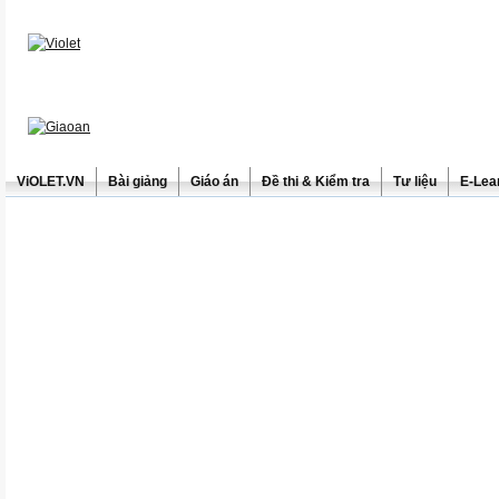
ViOLET.VN
Bài giảng
Giáo án
Đề thi & Kiểm tra
Tư liệu
E-Lea