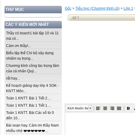
Gốc
>
Tiểu học (Chương trình cũ)
>
Lớp 1
THƯ MỤC
Số 7
CÁC Ý KIẾN MỚI NHẤT
Thầy có bsach1 bài tập 10 và 11
mà có...
Cảm ơn thầy!...
Biểu tập thể Chi bộ xây dựng
nhiệm vụ trọng...
Chương trình công tác trọng tâm
của cá nhân Quý...
rất hay...
Kế hoạch giảng dạy lớp 4 SGK -
KNTT Môn...
Toán 1 KNTT. Bài 1 Tiết 2....
Toán 1 KNTT. Bài 1 Tiết 1....
Kích thước font
Toán 1 KNTT. Bài Các số từ 0
đến 10...
Bài soạn hay. Cảm ơn thầy Nam
nhiều nhé ❤️❤️❤️❤️❤️❤️...