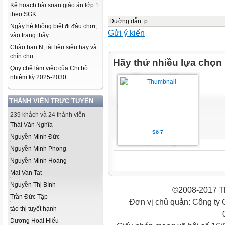
Kế hoạch bài soạn giáo án lớp 1
theo SGK...
Đường dẫn
:
p
Ngày hè không biết đi đâu chơi,
Gửi ý kiến
vào trang thầy...
Chào bạn N, tài liệu siêu hay và
chỉn chu...
Hãy thử nhiều lựa chọn
Quy chế làm việc của Chi bộ
nhiệm kỳ 2025-2030...
THÀNH VIÊN TRỰC TUYẾN
239 khách và 24 thành viên
Thái Văn Nghĩa
Số 7
Nguyễn Minh Đức
Nguyễn Minh Phong
Nguyễn Minh Hoàng
Mai Van Tat
Nguyễn Thị Bình
©2008-2017 Th
Trần Đức Tập
Đơn vị chủ quản: Công ty
tào thị tuyết hạnh
Dương Hoài Hiếu