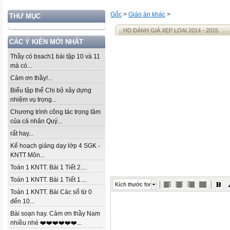
Gốc
>
Giáo án khác
>
THƯ MỤC
HD ĐÁNH GIÁ XEP LOAI 2014 - 2015
CÁC Ý KIẾN MỚI NHẤT
Thầy có bsach1 bài tập 10 và 11
mà có...
Cảm ơn thầy!...
Biểu tập thể Chi bộ xây dựng
nhiệm vụ trọng...
Chương trình công tác trọng tâm
của cá nhân Quý...
rất hay...
Kế hoạch giảng dạy lớp 4 SGK -
KNTT Môn...
Toán 1 KNTT. Bài 1 Tiết 2....
Toán 1 KNTT. Bài 1 Tiết 1....
Kích thước font
Toán 1 KNTT. Bài Các số từ 0
đến 10...
Bài soạn hay. Cảm ơn thầy Nam
nhiều nhé ❤️❤️❤️❤️❤️❤️...