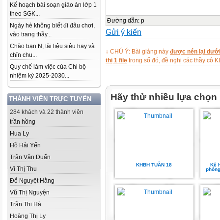
Kế hoạch bài soạn giáo án lớp 1
theo SGK...
Đường dẫn
:
p
Ngày hè không biết đi đâu chơi,
Gửi ý kiến
vào trang thầy...
Chào bạn N, tài liệu siêu hay và
↓ CHÚ Ý: Bài giảng này
được nén lại dưới
chỉn chu...
thị 1 file
trong số đó, đề nghị các thầy 
Quy chế làm việc của Chi bộ
nhiệm kỳ 2025-2030...
Hãy thử nhiều lựa chọn
THÀNH VIÊN TRỰC TUYẾN
284 khách và 22 thành viên
trần hồng
Hua Ly
Hồ Hải Yến
Trần Văn Duẩn
KHBH TUẦN 18
Kê 
Vi Thị Thu
phòng
Đỗ Nguyệt Hằng
Vũ Thị Nguyện
Trần Thị Hà
Hoàng Thị Ly