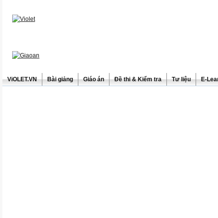
ViOLET.VN
Bài giảng
Giáo án
Đề thi & Kiểm tra
Tư liệu
E-Lea