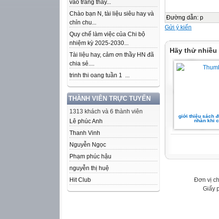
vào trang thầy...
Chào bạn N, tài liệu siêu hay và
Đường dẫn
:
p
chỉn chu...
Gửi ý kiến
Quy chế làm việc của Chi bộ
nhiệm kỳ 2025-2030...
Hãy thử nhiều
Tài liệu hay, cảm ơn thầy HN đã
chia sẻ....
trinh thi oang tuần 1 ...
THÀNH VIÊN TRỰC TUYẾN
1313 khách và 6 thành viên
giới thiệu sách 
Lê phúc Anh
nhàn khi c
Thanh Vinh
Nguyễn Ngọc
Phạm phúc hậu
nguyễn thị huệ
Đơn vị c
Hit Club
Giấy 