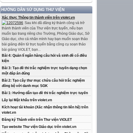
HƯỚNG DẪN SỬ DỤNG THƯ VIỆN
Xác thực Thông tin thành viên trên violet.vn
Sau khi đã đăng ký thành công và trở
thành thành viên của Thư viện trực tuyến, nếu bạn
muốn tạo trang riêng cho Trường, Phòng Giáo dục, Sở
Giáo dục, cho cá nhân mình hay bạn muốn soạn thảo
bài giảng điện tử trực tuyến bằng công cụ soạn thảo
bài giảng ViOLET, bạn...
Bài 4: Quản lí ngân hàng câu hỏi và sinh đề có điều
kiện
Bài 3: Tạo đề thi trắc nghiệm trực tuyến dạng chọn
một đáp án đúng
Bài 2: Tạo cây thư mục chứa câu hỏi trắc nghiệm
đồng bộ với danh mục SGK
Bài 1: Hướng dẫn tạo đề thi trắc nghiệm trực tuyến
Lấy lại Mật khẩu trên violet.vn
Kích hoạt tài khoản (Xác nhận thông tin liên hệ) trên
violet.vn
Đăng ký Thành viên trên Thư viện ViOLET
Tạo website Thư viện Giáo dục trên violet.vn