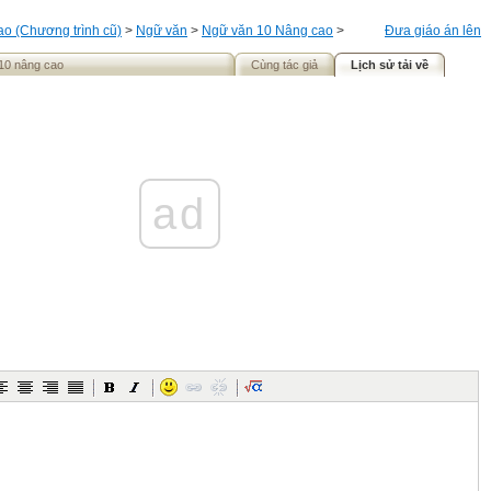
o (Chương trình cũ)
>
Ngữ văn
>
Ngữ văn 10 Nâng cao
>
Đưa giáo án lên
10 nâng cao
Cùng tác giả
Lịch sử tải về
ad