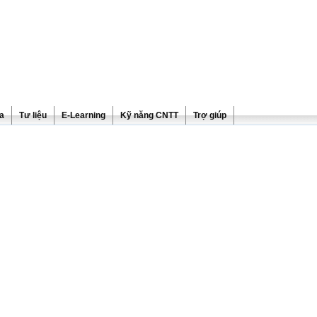
ra
Tư liệu
E-Learning
Kỹ năng CNTT
Trợ giúp