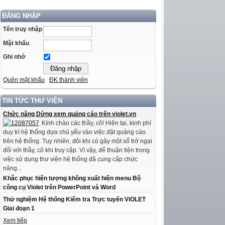
ĐĂNG NHẬP
Tên truy nhập
Mật khẩu
Ghi nhớ
Quên mật khẩu
ĐK thành viên
TIN TỨC THƯ VIỆN
Chức năng Dừng xem quảng cáo trên violet.vn
Kính chào các thầy, cô! Hiện tại, kinh phí
duy trì hệ thống dựa chủ yếu vào việc đặt quảng cáo
trên hệ thống. Tuy nhiên, đôi khi có gây một số trở ngại
đối với thầy, cô khi truy cập. Vì vậy, để thuận tiện trong
việc sử dụng thư viện hệ thống đã cung cấp chức
năng...
Khắc phục hiện tượng không xuất hiện menu Bộ
công cụ Violet trên PowerPoint và Word
Thử nghiệm Hệ thống Kiểm tra Trực tuyến ViOLET
Giai đoạn 1
Xem tiếp