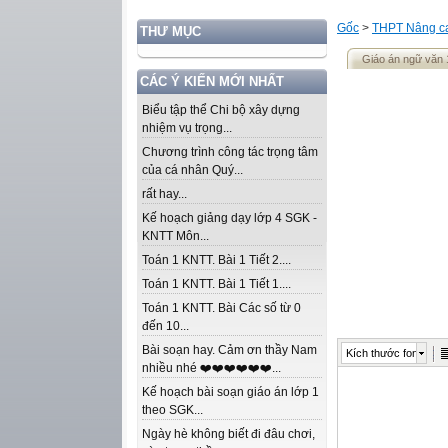
Gốc
>
THPT Nâng ca
THƯ MỤC
Giáo án ngữ văn 
CÁC Ý KIẾN MỚI NHẤT
Biểu tập thể Chi bộ xây dựng
nhiệm vụ trọng...
Chương trình công tác trọng tâm
của cá nhân Quý...
rất hay...
Kế hoạch giảng dạy lớp 4 SGK -
KNTT Môn...
Toán 1 KNTT. Bài 1 Tiết 2....
Toán 1 KNTT. Bài 1 Tiết 1....
Toán 1 KNTT. Bài Các số từ 0
đến 10...
Bài soạn hay. Cảm ơn thầy Nam
Kích thước font
nhiều nhé ❤️❤️❤️❤️❤️❤️...
Kế hoạch bài soạn giáo án lớp 1
theo SGK...
Ngày hè không biết đi đâu chơi,