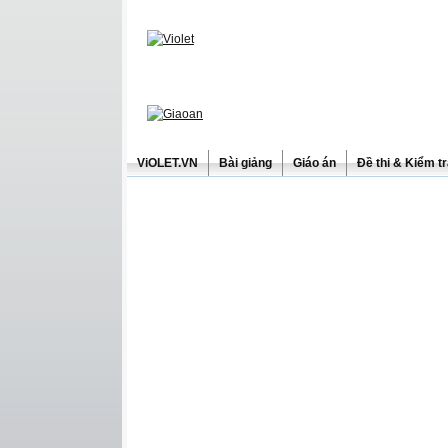
ViOLET.VN
Bài giảng
Giáo án
Đề thi & Kiểm t