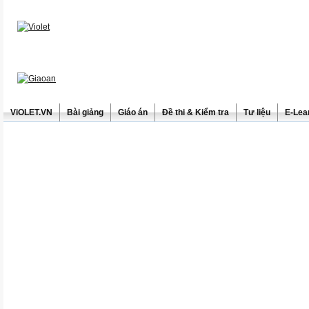
ViOLET.VN
Bài giảng
Giáo án
Đề thi & Kiểm tra
Tư liệu
E-Lea