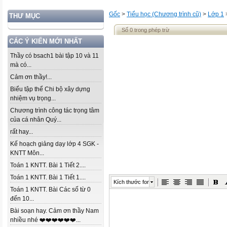
Gốc
>
Tiểu học (Chương trình cũ)
>
Lớp 1
THƯ MỤC
Số 0 trong phép trừ
CÁC Ý KIẾN MỚI NHẤT
Thầy có bsach1 bài tập 10 và 11
mà có...
Cảm ơn thầy!...
Biểu tập thể Chi bộ xây dựng
nhiệm vụ trọng...
Chương trình công tác trọng tâm
của cá nhân Quý...
rất hay...
Kế hoạch giảng dạy lớp 4 SGK -
KNTT Môn...
Toán 1 KNTT. Bài 1 Tiết 2....
Toán 1 KNTT. Bài 1 Tiết 1....
Kích thước font
Toán 1 KNTT. Bài Các số từ 0
đến 10...
Bài soạn hay. Cảm ơn thầy Nam
nhiều nhé ❤️❤️❤️❤️❤️❤️...