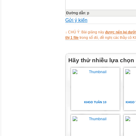
……………
Đường dẫn
:
p
Công việc chuyên môn được gi
Gửi ý kiến
…………………………………..
↓ CHÚ Ý: Bài giảng này
được nén lại dưới
thị 1 file
trong số đó, đề nghị các thầy 
Trình độ tốt nghiệp: ………
………………….
Hãy thử nhiều lựa chọn
Thời gian và hình thức đào tạo
……………………………………
Tên cơ sở đào tạo:
………………………………………
KHGD TUẦN 10
KHGD 
Tôi cam kết tiếp tục làm việc 
của tổ chức./.
Ý kiến Hiệu trưởng ………….,