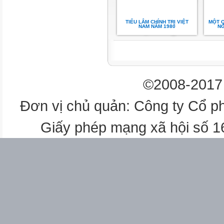
(Ký tên, đóng dấu) Người viết
(Ký tên và ghi rõ họ tên)
TIẾU LÂM CHÍNH TRỊ VIỆT
MỘT Q
NAM NĂM 1980
NG
©2008-2017 
Đơn vị chủ quản: Công ty Cổ p
Giấy phép mạng xã hội số 