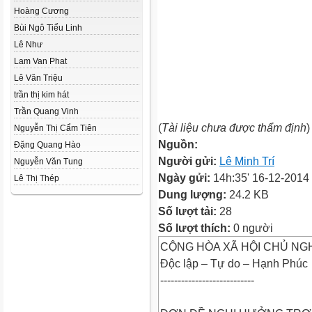
Hoàng Cương
Bùi Ngô Tiểu Linh
Lê Như
Lam Van Phat
Lê Văn Triệu
trần thị kim hát
Trần Quang Vinh
(
Tài liệu chưa được thẩm định
)
Nguyễn Thị Cẩm Tiên
Nguồn:
Đặng Quang Hào
Người gửi:
Lê Minh Trí
Nguyễn Văn Tung
Ngày gửi:
14h:35' 16-12-2014
Lê Thị Thép
Dung lượng:
24.2 KB
Số lượt tải:
28
Số lượt thích:
0 người
CỘNG HÒA XÃ HỘI CHỦ NGH
Độc lập – Tự do – Hạnh Phúc
---------------------------