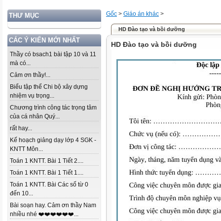
Gốc
>
Giáo án khác
>
THƯ MỤC
HD Đào tạo và bồi dưỡng
CÁC Ý KIẾN MỚI NHẤT
HD Đào tạo và bồi dưỡng
Thầy có bsach1 bài tập 10 và 11
mà có...
Cảm ơn thầy!...
Biểu tập thể Chi bộ xây dựng
nhiệm vụ trọng...
Chương trình công tác trọng tâm
của cá nhân Quý...
rất hay...
Kế hoạch giảng dạy lớp 4 SGK -
KNTT Môn...
Toán 1 KNTT. Bài 1 Tiết 2....
Toán 1 KNTT. Bài 1 Tiết 1....
Toán 1 KNTT. Bài Các số từ 0
đến 10...
Bài soạn hay. Cảm ơn thầy Nam
nhiều nhé ❤️❤️❤️❤️❤️❤️...