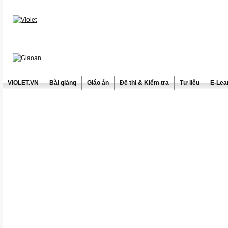
ViOLET.VN
Bài giảng
Giáo án
Đề thi & Kiểm tra
Tư liệu
E-Lea