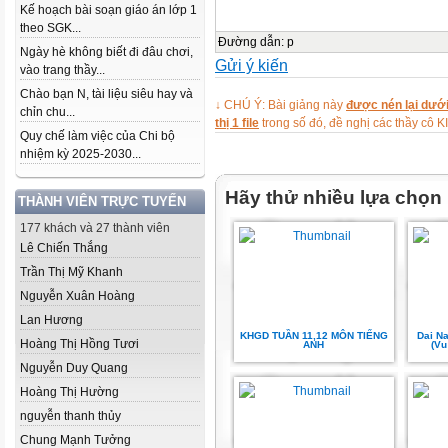
Kế hoạch bài soạn giáo án lớp 1
theo SGK...
Đường dẫn
:
p
Ngày hè không biết đi đâu chơi,
Gửi ý kiến
vào trang thầy...
Chào bạn N, tài liệu siêu hay và
↓ CHÚ Ý: Bài giảng này
được nén lại dưới
chỉn chu...
thị 1 file
trong số đó, đề nghị các thầy 
Quy chế làm việc của Chi bộ
nhiệm kỳ 2025-2030...
Hãy thử nhiều lựa chọn
THÀNH VIÊN TRỰC TUYẾN
177 khách và 27 thành viên
Lê Chiến Thắng
Trần Thị Mỹ Khanh
Nguyễn Xuân Hoàng
Lan Hương
KHGD TUẦN 11,12 MÔN TIẾNG
Dai N
Hoàng Thị Hồng Tươi
ANH
(Vu
Nguyễn Duy Quang
Hoàng Thị Hường
nguyễn thanh thủy
Chung Mạnh Tưởng