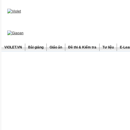
ViOLET.VN
Bài giảng
Giáo án
Đề thi & Kiểm tra
Tư liệu
E-Lea