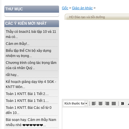
Gốc
>
Giáo án khác
>
THƯ MỤC
HD Đào tạo và bồi dưỡng
CÁC Ý KIẾN MỚI NHẤT
Thầy có bsach1 bài tập 10 và 11
mà có...
Cảm ơn thầy!...
Biểu tập thể Chi bộ xây dựng
nhiệm vụ trọng...
Chương trình công tác trọng tâm
của cá nhân Quý...
rất hay...
Kế hoạch giảng dạy lớp 4 SGK -
KNTT Môn...
Toán 1 KNTT. Bài 1 Tiết 2....
Toán 1 KNTT. Bài 1 Tiết 1....
Kích thước font
Toán 1 KNTT. Bài Các số từ 0
đến 10...
Bài soạn hay. Cảm ơn thầy Nam
nhiều nhé ❤️❤️❤️❤️❤️❤️...