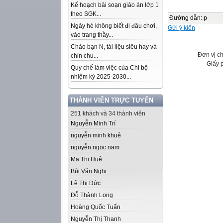
Kế hoạch bài soạn giáo án lớp 1
theo SGK...
Đường dẫn
:
p
Ngày hè không biết đi đâu chơi,
Gửi ý kiến
vào trang thầy...
Chào bạn N, tài liệu siêu hay và
Đơn vị c
chỉn chu...
Giấy 
Quy chế làm việc của Chi bộ
nhiệm kỳ 2025-2030...
THÀNH VIÊN TRỰC TUYẾN
251 khách và 34 thành viên
Nguyễn Minh Trí
nguyễn minh khuê
nguyễn ngọc nam
Ma Thị Huệ
Bùi Văn Nghị
Lê Thị Đức
Đỗ Thành Long
Hoàng Quốc Tuấn
Nguyễn Thị Thanh