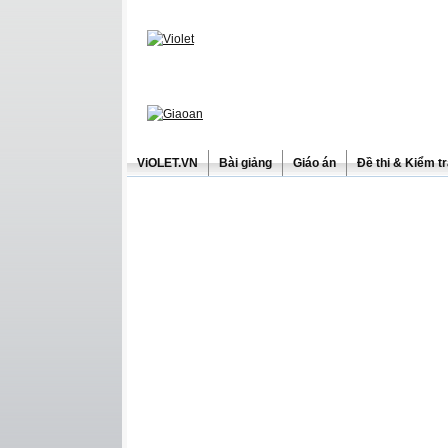
ViOLET.VN
Bài giảng
Giáo án
Đề thi & Kiểm t