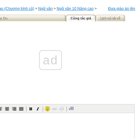
o (Chương trình cũ)
>
Ngữ văn
>
Ngữ văn 10 Nâng cao
>
Đưa giáo án lên
uy Du
Cùng tác giả
Lịch sử tải về
ad