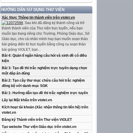
HƯỚNG DẪN SỬ DỤNG THƯ VIỆN
Xác thực Thông tin thành viên trên violet.vn
Sau khi đã đăng ký thành công và trở
thành thành viên của Thư viện trực tuyến, nếu bạn
muốn tạo trang riêng cho Trường, Phòng Giáo dục, Sở
Giáo dục, cho cá nhân mình hay bạn muốn soạn thảo
bài giảng điện tử trực tuyến bằng công cụ soạn thảo
bài giảng ViOLET, bạn...
Bài 4: Quản lí ngân hàng câu hỏi và sinh đề có điều
kiện
Bài 3: Tạo đề thi trắc nghiệm trực tuyến dạng chọn
một đáp án đúng
Bài 2: Tạo cây thư mục chứa câu hỏi trắc nghiệm
đồng bộ với danh mục SGK
Bài 1: Hướng dẫn tạo đề thi trắc nghiệm trực tuyến
Lấy lại Mật khẩu trên violet.vn
Kích hoạt tài khoản (Xác nhận thông tin liên hệ) trên
violet.vn
Đăng ký Thành viên trên Thư viện ViOLET
Tạo website Thư viện Giáo dục trên violet.vn