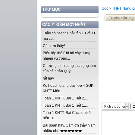
Gốc
>
THPT Nâng ca
THƯ MỤC
Truyện Kiều"-Ng
CÁC Ý KIẾN MỚI NHẤT
Thầy có bsach1 bài tập 10 và 11
mà có...
Cảm ơn thầy!...
Biểu tập thể Chi bộ xây dựng
nhiệm vụ trọng...
Chương trình công tác trọng tâm
của cá nhân Quý...
rất hay...
Kế hoạch giảng dạy lớp 4 SGK -
KNTT Môn...
Toán 1 KNTT. Bài 1 Tiết 2....
Toán 1 KNTT. Bài 1 Tiết 1....
Kích thước font
Toán 1 KNTT. Bài Các số từ 0
đến 10...
Bài soạn hay. Cảm ơn thầy Nam
nhiều nhé ❤️❤️❤️❤️❤️❤️...