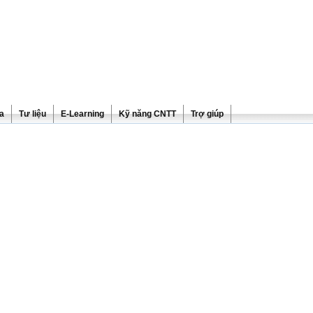
ra
Tư liệu
E-Learning
Kỹ năng CNTT
Trợ giúp