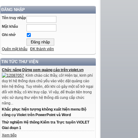
ĐĂNG NHẬP
Tên truy nhập
Mật khẩu
Ghi nhớ
Quên mật khẩu
ĐK thành viên
TIN TỨC THƯ VIỆN
Chức năng Dừng xem quảng cáo trên violet.vn
Kính chào các thầy, cô! Hiện tại, kinh phí
duy trì hệ thống dựa chủ yếu vào việc đặt quảng cáo
trên hệ thống. Tuy nhiên, đôi khi có gây một số trở ngại
đối với thầy, cô khi truy cập. Vì vậy, để thuận tiện trong
việc sử dụng thư viện hệ thống đã cung cấp chức
năng...
Khắc phục hiện tượng không xuất hiện menu Bộ
công cụ Violet trên PowerPoint và Word
Thử nghiệm Hệ thống Kiểm tra Trực tuyến ViOLET
Giai đoạn 1
Xem tiếp