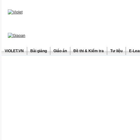
ViOLET.VN
Bài giảng
Giáo án
Đề thi & Kiểm tra
Tư liệu
E-Lea