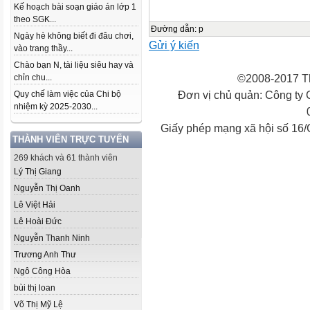
Kế hoạch bài soạn giáo án lớp 1
theo SGK...
Đường dẫn
:
p
Ngày hè không biết đi đâu chơi,
Gửi ý kiến
vào trang thầy...
Chào bạn N, tài liệu siêu hay và
©2008-2017 Th
chỉn chu...
Đơn vị chủ quản: Công ty
Quy chế làm việc của Chi bộ
nhiệm kỳ 2025-2030...
Giấy phép mạng xã hội số 16
THÀNH VIÊN TRỰC TUYẾN
269 khách và 61 thành viên
Lý Thị Giang
Nguyễn Thị Oanh
Lê Việt Hải
Lê Hoài Đức
Nguyễn Thanh Ninh
Trương Anh Thư
Ngô Công Hòa
bùi thị loan
Võ Thị Mỹ Lệ