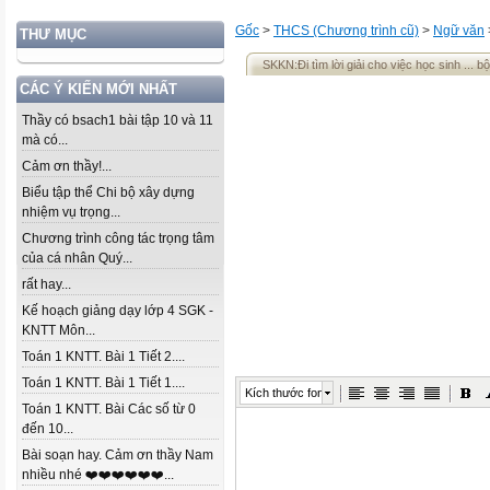
Gốc
>
THCS (Chương trình cũ)
>
Ngữ văn
THƯ MỤC
SKKN:Đi tìm lời giải cho việc học sinh ... 
CÁC Ý KIẾN MỚI NHẤT
Thầy có bsach1 bài tập 10 và 11
mà có...
Cảm ơn thầy!...
Biểu tập thể Chi bộ xây dựng
nhiệm vụ trọng...
Chương trình công tác trọng tâm
của cá nhân Quý...
rất hay...
Kế hoạch giảng dạy lớp 4 SGK -
KNTT Môn...
Toán 1 KNTT. Bài 1 Tiết 2....
Toán 1 KNTT. Bài 1 Tiết 1....
Kích thước font
Toán 1 KNTT. Bài Các số từ 0
đến 10...
Bài soạn hay. Cảm ơn thầy Nam
nhiều nhé ❤️❤️❤️❤️❤️❤️...