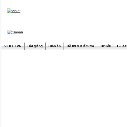
ViOLET.VN
Bài giảng
Giáo án
Đề thi & Kiểm tra
Tư liệu
E-Lea