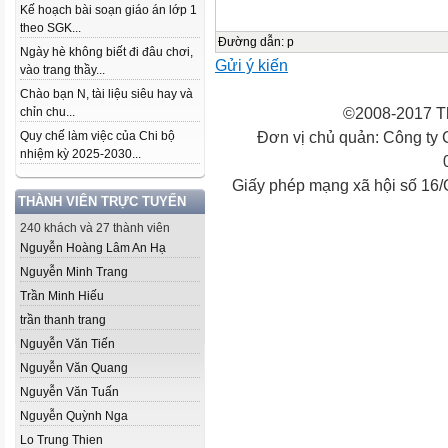
Kế hoạch bài soạn giáo án lớp 1
theo SGK...
Đường dẫn
:
p
Ngày hè không biết đi đâu chơi,
Gửi ý kiến
vào trang thầy...
Chào bạn N, tài liệu siêu hay và
©2008-2017 Th
chỉn chu...
Đơn vị chủ quản: Công ty
Quy chế làm việc của Chi bộ
nhiệm kỳ 2025-2030...
Giấy phép mạng xã hội số 16
THÀNH VIÊN TRỰC TUYẾN
240 khách và 27 thành viên
Nguyễn Hoàng Lâm An Hạ
Nguyễn Minh Trang
Trần Minh Hiếu
trần thanh trang
Nguyễn Văn Tiến
Nguyễn Văn Quang
Nguyễn Văn Tuấn
Nguyễn Quỳnh Nga
Lo Trung Thien