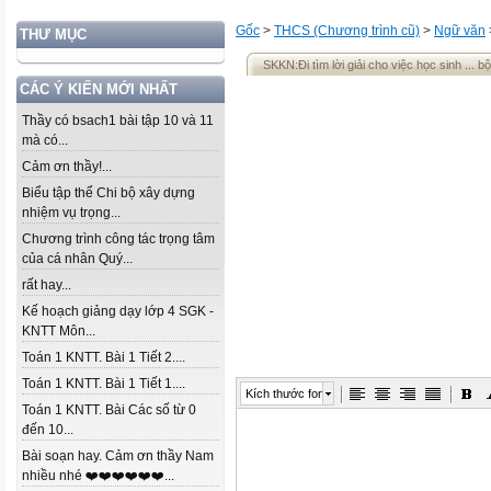
Gốc
>
THCS (Chương trình cũ)
>
Ngữ văn
THƯ MỤC
SKKN:Đi tìm lời giải cho việc học sinh ... 
CÁC Ý KIẾN MỚI NHẤT
Thầy có bsach1 bài tập 10 và 11
mà có...
Cảm ơn thầy!...
Biểu tập thể Chi bộ xây dựng
nhiệm vụ trọng...
Chương trình công tác trọng tâm
của cá nhân Quý...
rất hay...
Kế hoạch giảng dạy lớp 4 SGK -
KNTT Môn...
Toán 1 KNTT. Bài 1 Tiết 2....
Toán 1 KNTT. Bài 1 Tiết 1....
Kích thước font
Toán 1 KNTT. Bài Các số từ 0
đến 10...
Bài soạn hay. Cảm ơn thầy Nam
nhiều nhé ❤️❤️❤️❤️❤️❤️...