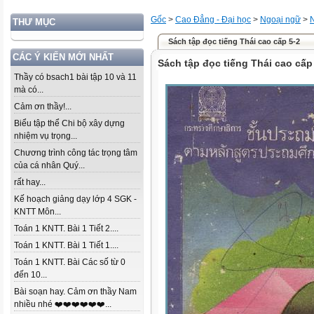
Gốc
>
Cao Đẳng - Đại học
>
Ngoại ngữ
>
THƯ MỤC
Sách tập đọc tiếng Thái cao cấp 5-2
CÁC Ý KIẾN MỚI NHẤT
Sách tập đọc tiếng Thái cao cấp
Thầy có bsach1 bài tập 10 và 11
mà có...
Cảm ơn thầy!...
Biểu tập thể Chi bộ xây dựng
nhiệm vụ trọng...
Chương trình công tác trọng tâm
của cá nhân Quý...
rất hay...
Kế hoạch giảng dạy lớp 4 SGK -
KNTT Môn...
Toán 1 KNTT. Bài 1 Tiết 2....
Toán 1 KNTT. Bài 1 Tiết 1....
Toán 1 KNTT. Bài Các số từ 0
đến 10...
Bài soạn hay. Cảm ơn thầy Nam
nhiều nhé ❤️❤️❤️❤️❤️❤️...