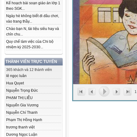
Kế hoạch bài soạn giáo án lớp 1
theo SGK...
Ngày hè không biết đi đâu chơi,
vào trang thầy...
Chào bạn N, tài liệu siêu hay và
chỉn chu...
Quy chế làm việc của Chi bộ
nhiệm kỳ 2025-2030...
THÀNH VIÊN TRỰC TUYẾN
365 khách và 12 thành viên
lê ngọc luân
Hua Quyet
Nguyễn Trọng Đức
1
PHẠM THỊ LIỄU
Nguyển Gia Vương
Nguyễn Chí Thanh
Phạm Thị Hồng Hạnh
trương thanh việt
Dương Ngọc Luận