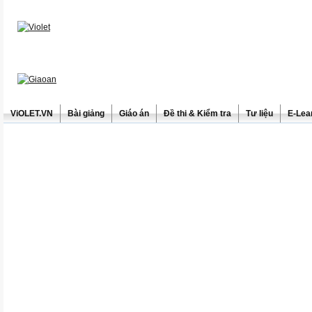
ViOLET.VN
Bài giảng
Giáo án
Đề thi & Kiểm tra
Tư liệu
E-Lea