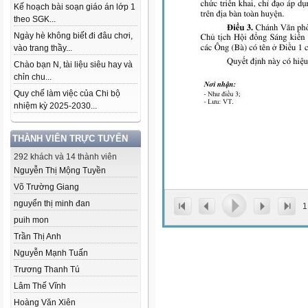
Kế hoạch bài soạn giáo án lớp 1
theo SGK...
Ngày hè không biết đi đâu chơi,
vào trang thầy...
Chào bạn N, tài liệu siêu hay và
chỉn chu...
Quy chế làm việc của Chi bộ
nhiệm kỳ 2025-2030...
THÀNH VIÊN TRỰC TUYẾN
292 khách và 14 thành viên
Nguyễn Thị Mộng Tuyền
Võ Trường Giang
nguyển thị minh đan
1
puih mon
Trần Thị Anh
Nguyễn Mạnh Tuấn
Trương Thanh Tú
Lâm Thế Vĩnh
Hoàng Văn Xiên