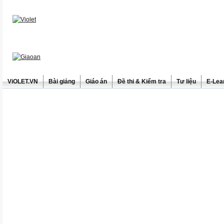
ViOLET.VN
Bài giảng
Giáo án
Đề thi & Kiểm tra
Tư liệu
E-Lea