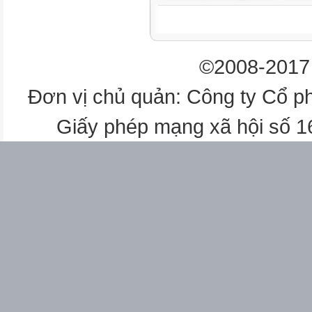
KT. CHỦ TỊCH
PHÓ CHỦ TỊCH
©2008-2017 
Nguyễn Ngọc Tân
Đơn vị chủ quản: Công ty Cổ p
DANH SÁCH SÁNG KIẾN CẤ
Giấy phép mạng xã hội số 
NĂM HỌC 2020-2021
TT
Họ và tên tác giả
1
Trần Thị Thúy Hằng
Nguyễn Thị Hồng
Sương