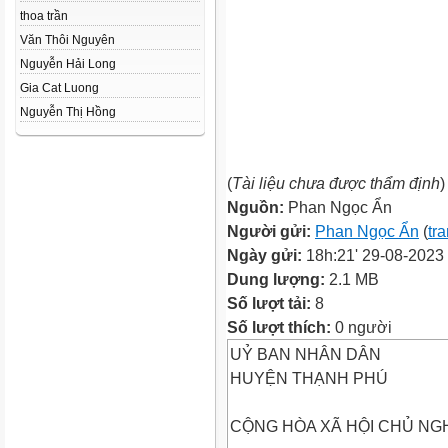
thoa trần
Văn Thôi Nguyên
Nguyễn Hải Long
Gia Cat Luong
Nguyễn Thị Hồng
(
Tài liệu chưa được thẩm định
)
Nguồn:
Phan Ngọc Ẩn
Người gửi:
Phan Ngọc Ẩn
(
tr
Ngày gửi:
18h:21' 29-08-2023
Dung lượng:
2.1 MB
Số lượt tải:
8
Số lượt thích:
0 người
UỶ BAN NHÂN DÂN
HUYỆN THẠNH PHÚ
CỘNG HÒA XÃ HỘI CHỦ NGH