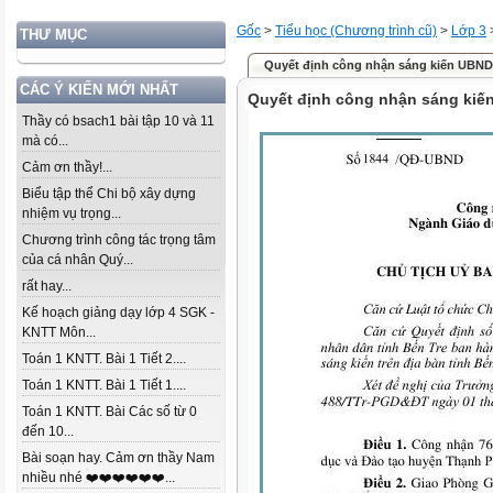
Gốc
>
Tiểu học (Chương trình cũ)
>
Lớp 3
THƯ MỤC
Quyết định công nhận sáng kiến UBND
CÁC Ý KIẾN MỚI NHẤT
Quyết định công nhận sáng kiế
Thầy có bsach1 bài tập 10 và 11
mà có...
Cảm ơn thầy!...
Biểu tập thể Chi bộ xây dựng
nhiệm vụ trọng...
Chương trình công tác trọng tâm
của cá nhân Quý...
rất hay...
Kế hoạch giảng dạy lớp 4 SGK -
KNTT Môn...
Toán 1 KNTT. Bài 1 Tiết 2....
Toán 1 KNTT. Bài 1 Tiết 1....
Toán 1 KNTT. Bài Các số từ 0
đến 10...
Bài soạn hay. Cảm ơn thầy Nam
nhiều nhé ❤️❤️❤️❤️❤️❤️...